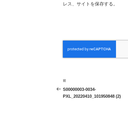
レス、サイトを保存する。
投
前
前
稿
の
S00000003-0034-
投
PXL_20220410_101950848 (2)
ナ
稿
ビ
ゲ