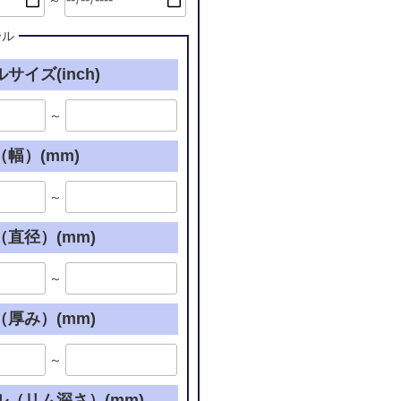
～
ール
サイズ(inch)
～
幅）(mm)
～
直径）(mm)
～
厚み）(mm)
～
ル（リム深さ）(mm)