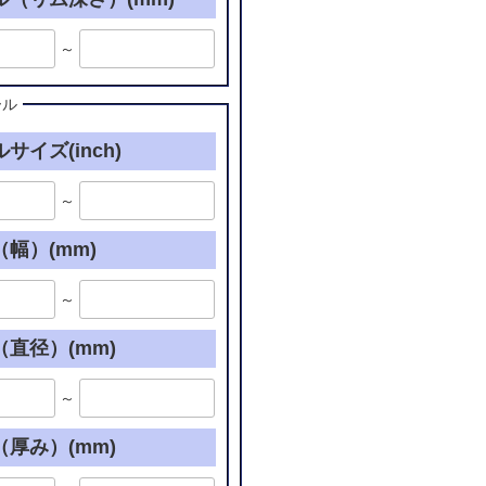
～
ール
サイズ(inch)
～
幅）(mm)
～
直径）(mm)
～
厚み）(mm)