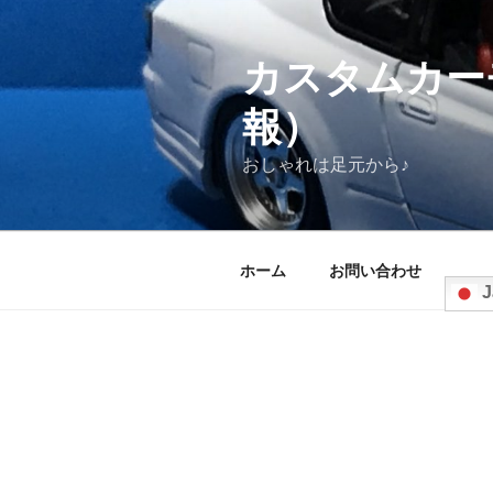
コ
ン
テ
カスタムカー
ン
報）
ツ
へ
おしゃれは足元から♪
ス
キ
ッ
プ
ホーム
お問い合わせ
J