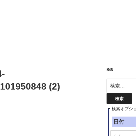
検索
-
検
101950848 (2)
索:
検索オプシ
日付