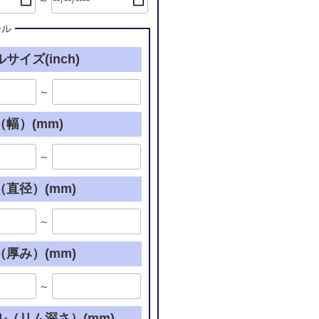
～
ール
サイズ(inch)
～
幅）(mm)
～
直径）(mm)
～
厚み）(mm)
～
ル（リム深さ）(mm)