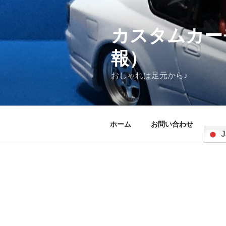
コ
ン
テ
カスタムカー
ン
報）
ツ
へ
おしゃれは足元から♪
ス
キ
ッ
プ
ホーム
お問い合わせ
J