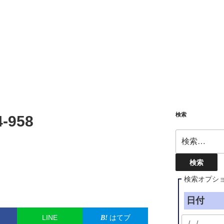
検索
4-958
検
索:
検索オプシ
日付
LINE
はてブ