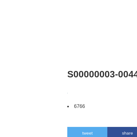
S00000003-004
6766
tweet
share