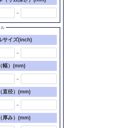
～
ール
サイズ(inch)
～
幅）(mm)
～
直径）(mm)
～
厚み）(mm)