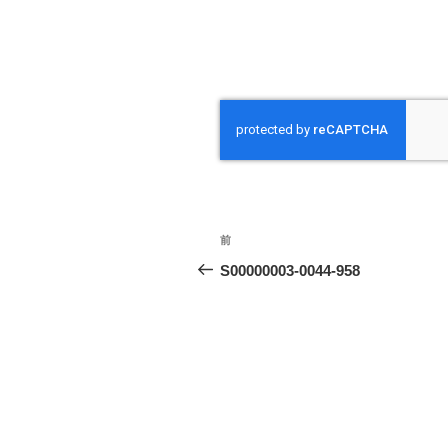
投
前
前
稿
の
S00000003-0044-958
投
ナ
稿
ビ
ゲ
ー