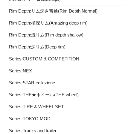
Rim Depth:リム深さ普通(Rim Depth Normal)
Rim Depth:極深リム(Amazing deep rim)
Rim Depth:浅リム(Rim depth shallow)
Rim Depth:深リム(Deep rim)
Series:CUSTOM & COMPETITION
Series:NEX
Series:STAR collezione
Series:THE★ホイール(THE wheel)
Series:TIRE & WHEEL SET
Series:TOKYO MOD
Series:Trucks and trailer