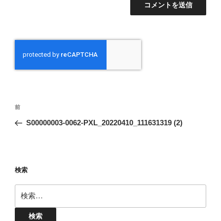
投
前
前
稿
の
S00000003-0062-PXL_20220410_111631319 (2)
ナ
投
ビ
稿
ゲ
ー
検索
シ
検
ョ
索:
ン