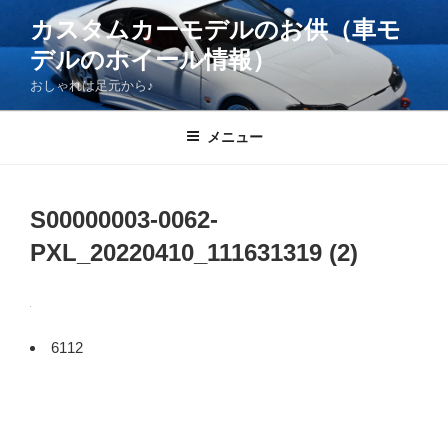
コ
カスタムカーモデルのお供（車モ
ン
デルのホイール情報）
テ
ン
おしゃれは足元から♪
ツ
へ
メニュー
ス
キ
ッ
S00000003-0062-
プ
PXL_20220410_111631319 (2)
6112