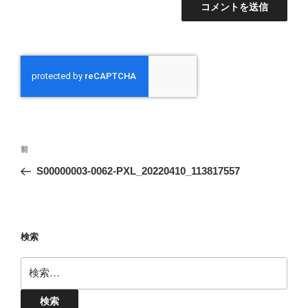
投
前
前
稿
の
S00000003-0062-PXL_20220410_113817557
ナ
投
ビ
稿
ゲ
ー
検索
シ
検
ョ
索:
ン