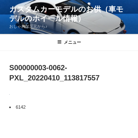
コ
カスタムカーモデルのお供（車モ
ン
デルのホイール情報）
テ
ン
おしゃれは足元から♪
ツ
へ
メニュー
ス
キ
ッ
S00000003-0062-
プ
PXL_20220410_113817557
6142