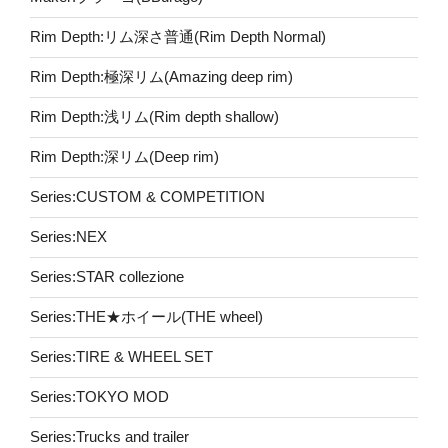
Rim Depth:リム深さ普通(Rim Depth Normal)
Rim Depth:極深リム(Amazing deep rim)
Rim Depth:浅リム(Rim depth shallow)
Rim Depth:深リム(Deep rim)
Series:CUSTOM & COMPETITION
Series:NEX
Series:STAR collezione
Series:THE★ホイール(THE wheel)
Series:TIRE & WHEEL SET
Series:TOKYO MOD
Series:Trucks and trailer