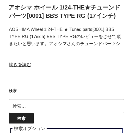
チ
ル
アオシマ ホイール 1/24-THE★チューンド
ュ
タ
パーツ[0001] BBS TYPE RG (17インチ)
ー
ク
ン
ロ
AOSHIMA Wheel 1:24-THE ★ Tuned parts[0001] BBS
ド
ス
TYPE RG (17inch) BBS TYPE RGのレビューをさせて頂
パ
(19inch)”
きたいと思います。アオシマさんのチューンドパーツシ
ー
の
…
ツ
[0101]
“ア
続きを読む
K-
オ
BREAK
シ
ハ
マ
イ
検索
ホ
ブ
イ
リ
検
ー
ッ
索:
ル
ド
1/24-
ク
THE★
検索オプション
ロ