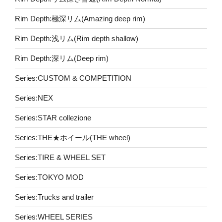
Rim Depth:極深リム(Amazing deep rim)
Rim Depth:浅リム(Rim depth shallow)
Rim Depth:深リム(Deep rim)
Series:CUSTOM & COMPETITION
Series:NEX
Series:STAR collezione
Series:THE★ホイール(THE wheel)
Series:TIRE & WHEEL SET
Series:TOKYO MOD
Series:Trucks and trailer
Series:WHEEL SERIES