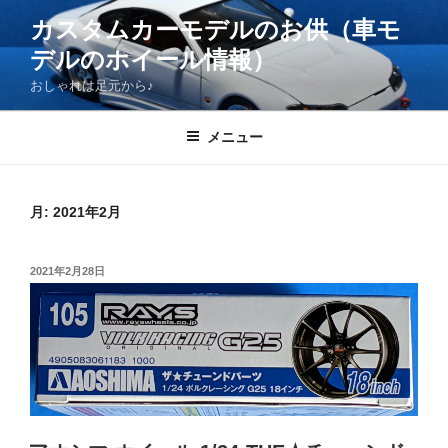
コ
カスタムカーモデルのお供（車モ
ン
デルのホイール情報）
テ
ン
おしゃれは足元から♪
ツ
へ
メニュー
ス
キ
ッ
月:
2021年2月
プ
投
2021年2月28日
稿
日: