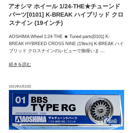
チ
アオシマ ホイール 1/24-THE★チューンド
イ
ュ
パーツ[0101] K-BREAK ハイブリッド クロ
ン
ー
チ)”
スナイン (19インチ)
ン
の
ド
AOSHIMA Wheel 1:24-THE ★ Tuned parts[0101] K-
パ
BREAK HYBREED CROSS NINE (19inch) K-BREAK ハイ
ー
ブリッド クロスナインのレビューで御座いま …
ツ
[0102]
“ア
続きを読む
K-
オ
BREAK
シ
レ
マ
投
2021年2月23日
ベ
稿
ホ
ル
日:
イ
オ
ー
ー
ル
バ
1/24-
ー
THE★
デ