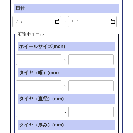
チ
ス
日付
ュ
ナ
ー
イ
～
ン
ン
ド
(19
前輪ホイール
パ
イ
ー
ホイールサイズ(inch)
ン
ツ
チ)”
[0001]
～
の
BBS
タイヤ（幅）(mm)
TYPE
RG
～
(17
イ
タイヤ（直径）(mm)
ン
チ)”
～
の
タイヤ（厚み）(mm)