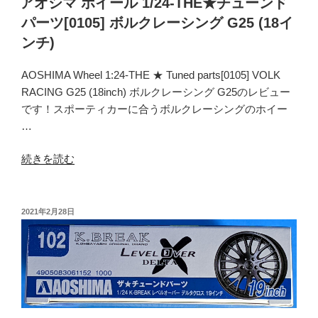
アオシマ ホイール 1/24-THE★チューンド
パーツ[0105] ボルクレーシング G25 (18イ
ンチ)
AOSHIMA Wheel 1:24-THE ★ Tuned parts[0105] VOLK
RACING G25 (18inch) ボルクレーシング G25のレビュー
です！スポーティカーに合うボルクレーシングのホイー
…
“ア
続きを読む
オ
シ
マ
投
2021年2月28日
稿
ホ
日:
イ
ー
ル
1/24-
THE★