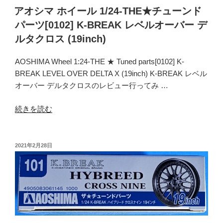
チ
アオシマ ホイール 1/24-THE★チューンド
ュ
パーツ[0102] K-BREAK レベルオーバー デ
ー
ルタクロス (19inch)
ン
ド
AOSHIMA Wheel 1:24-THE ★ Tuned parts[0102] K-
パ
BREAK LEVEL OVER DELTA X (19inch) K-BREAK レベル
ー
オーバー デルタクロスのレビュー行ってみ …
ツ
[0105]
“ア
続きを読む
ボ
オ
ル
シ
ク
マ
投
2021年2月28日
レ
稿
ホ
ー
日:
イ
シ
ー
ン
ル
グ
1/24-
G25
THE★
(18