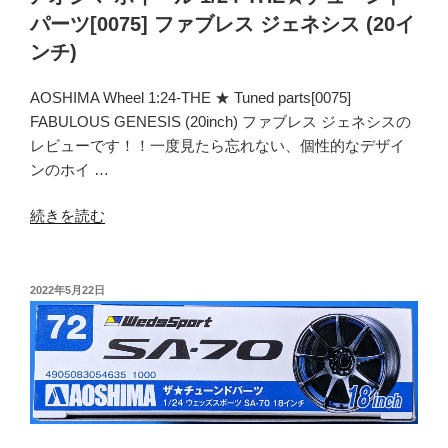
パーツ[0075] ファブレス ジェネシス (20イ
ンチ)
AOSHIMA Wheel 1:24-THE ★ Tuned parts[0075]
FABULOUS GENESIS (20inch) ファブレス ジェネシスの
レビューです！！一度見たら忘れない、個性的なデザイ
ンのホイ …
“ア
続きを読む
オ
シ
マ
投
2022年5月22日
稿
ホ
日:
イ
ー
ル
1/24-
THE★