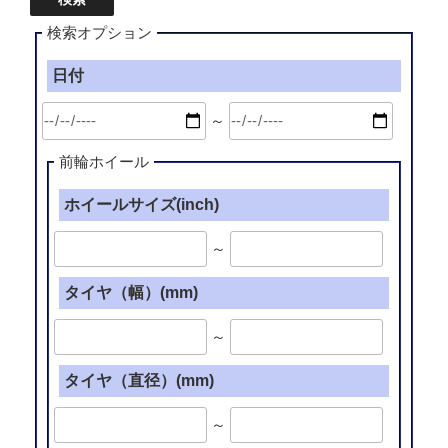
1/24-
DTX
THE★
検索オプション
(20
チ
イ
日付
ュ
ン
ー
チ)”
～
ン
の
ド
前輪ホイール
パ
ー
ホイールサイズ(inch)
ツ
[0037]
～
ト
タイヤ（幅）(mm)
ラ
フ
～
ィ
ッ
タイヤ（直径）(mm)
ク
ス
～
タ