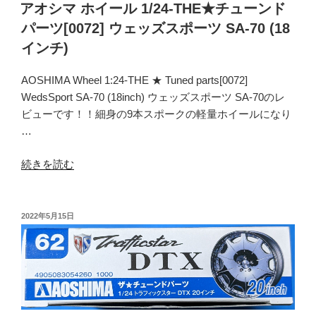
チ
アオシマ ホイール 1/24-THE★チューンド
ュ
パーツ[0072] ウェッズスポーツ SA-70 (18
ー
インチ)
ン
ド
AOSHIMA Wheel 1:24-THE ★ Tuned parts[0072]
パ
WedsSport SA-70 (18inch) ウェッズスポーツ SA-70のレ
ー
ビューです！！細身の9本スポークの軽量ホイールになり
ツ
…
[0075]
フ
“ア
続きを読む
ァ
オ
ブ
シ
レ
マ
投
2022年5月15日
ス
稿
ホ
ジ
日:
イ
ェ
ー
ネ
ル
シ
1/24-
ス
THE★