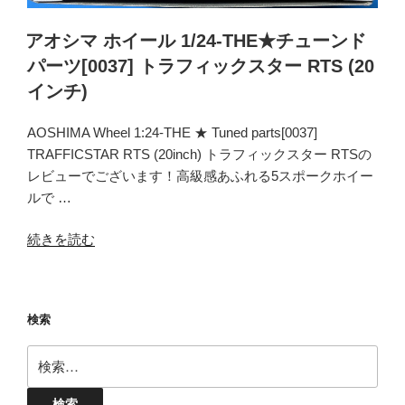
70
THE★
(18
チ
アオシマ ホイール 1/24-THE★チューンド
イ
ュ
パーツ[0037] トラフィックスター RTS (20
ン
ー
インチ)
チ)”
ン
の
ド
AOSHIMA Wheel 1:24-THE ★ Tuned parts[0037]
パ
TRAFFICSTAR RTS (20inch) トラフィックスター RTSの
ー
レビューでございます！高級感あふれる5スポークホイー
ツ
ルで …
[0062]
ト
“ア
続きを読む
ラ
オ
フ
シ
ィ
マ
ッ
検索
ホ
ク
イ
検
ス
ー
索:
タ
ル
ー