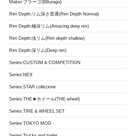
Maker:ブラーゴ(BBurago)
Rim Depth:リム深さ普通(Rim Depth Normal)
Rim Depth:極深リム(Amazing deep rim)
Rim Depth:浅リム(Rim depth shallow)
Rim Depth:深リム(Deep rim)
Series:CUSTOM & COMPETITION
Series:NEX
Series:STAR collezione
Series:THE★ホイール(THE wheel)
Series:TIRE & WHEEL SET
Series:TOKYO MOD
Series:Trucks and trailer