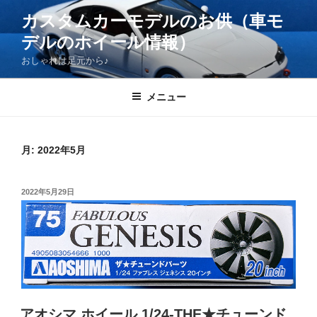
コ
カスタムカーモデルのお供（車モ
ン
デルのホイール情報）
テ
ン
おしゃれは足元から♪
ツ
へ
メニュー
ス
キ
ッ
月:
2022年5月
プ
投
2022年5月29日
稿
日:
アオシマ ホイール 1/24-THE★チューンド