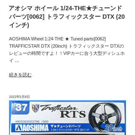
(20
チ
アオシマ ホイール 1/24-THE★チューンド
イ
ュ
パーツ[0062] トラフィックスター DTX (20
ン
ー
インチ)
チ)”
ン
の
ド
AOSHIMA Wheel 1:24-THE ★ Tuned parts[0062]
パ
TRAFFICSTAR DTX (20inch) トラフィックスター DTXの
ー
レビューの時間ですよ！！VIPカーに合う大型ディシュホ
ツ
イ …
[0072]
ウ
“ア
続きを読む
ェ
オ
ッ
シ
ズ
マ
投
2022年5月8日
ス
稿
ホ
日:
ポ
イ
ー
ー
ツ
ル
SA-
1/24-