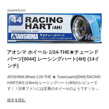
ャ
シ
ド
マ
投
2023年8月15日
ー
稿
ホ
5
日:
イ
(5H)
ー
(14
ル
イ
1/24-
ン
THE★
チ)”
チ
アオシマ ホイール 1/24-THE★チューンド
の
ュ
パーツ[0044] レーシングハート(4H) (14イ
ー
ンチ)
ン
ド
AOSHIMA Wheel 1:24-THE ★ Tuned parts[0044] RACING
パ
HART(4H) (14inch) レーシングハート(4H)のレビューで
ー
す！！旧車ファンには定番のホイールのようです！カ …
ツ
[0053]
“ア
続きを読む
テ
オ