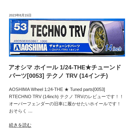
タ
シ
ー
マ
投
2023年8月15日
5
稿
ホ
日:
(5H)
イ
(14
ー
イ
ル
ン
1/24-
チ)”
THE★
の
チ
アオシマ ホイール 1/24-THE★チューンド
ュ
パーツ[0053] テクノ TRV (14インチ)
ー
ン
AOSHIMA Wheel 1:24-THE ★ Tuned parts[0053]
ド
RTECHNO TRV (14inch) テクノ TRVのレビューです！！
パ
オーバーフェンダーの旧車に履かせたいホイールです！
ー
おそらく …
ツ
[0066]
“ア
続きを読む
シ
オ