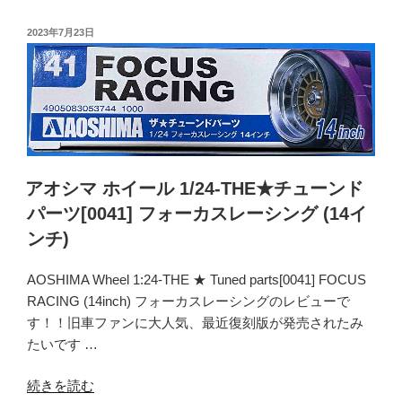
ク
シ
ノ
マ
投
2023年7月23日
TRV
稿
ホ
(14
日:
イ
イ
ー
ン
ル
チ)”
1/24-
の
THE★
チ
アオシマ ホイール 1/24-THE★チューンド
ュ
パーツ[0041] フォーカスレーシング (14イ
ー
ンチ)
ン
ド
AOSHIMA Wheel 1:24-THE ★ Tuned parts[0041] FOCUS
パ
RACING (14inch) フォーカスレーシングのレビューで
ー
す！！旧車ファンに大人気、最近復刻版が発売されたみ
ツ
たいです …
[0044]
レ
“ア
続きを読む
ー