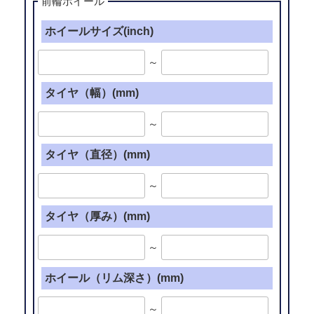
加
前輪ホイール
工
ホイールサイズ(inch)
て
っ
～
ち
ん
タイヤ（幅）(mm)
TYPE-
1
～
(14
イ
タイヤ（直径）(mm)
ン
～
チ)”
の
タイヤ（厚み）(mm)
～
ホイール（リム深さ）(mm)
～