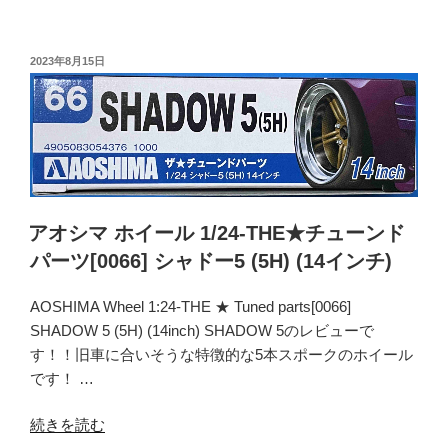
[0089]
オ
マ
シ
ー
マ
投
2023年8月15日
ク
稿
ホ
日:
Ⅲ
イ
浅
ー
リ
ル
ム
1/24-
(14
THE★
イ
チ
アオシマ ホイール 1/24-THE★チューンド
ン
ュ
パーツ[0066] シャドー5 (5H) (14インチ)
チ)”
ー
の
ン
AOSHIMA Wheel 1:24-THE ★ Tuned parts[0066]
ド
SHADOW 5 (5H) (14inch) SHADOW 5のレビューで
パ
す！！旧車に合いそうな特徴的な5本スポークのホイール
ー
です！ …
ツ
[0068]
“ア
続きを読む
ス
オ