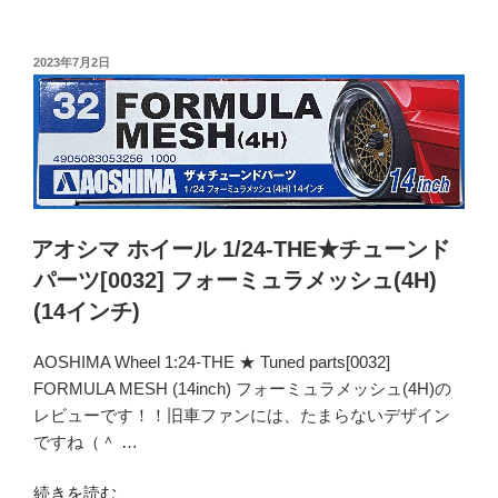
オ
シ
シ
ン
マ
投
2023年7月2日
グ
稿
ホ
ハ
日:
イ
ー
ー
ト
ル
(4H)
1/24-
(14
THE★
イ
チ
アオシマ ホイール 1/24-THE★チューンド
ン
ュ
パーツ[0032] フォーミュラメッシュ(4H)
チ)”
ー
(14インチ)
の
ン
ド
AOSHIMA Wheel 1:24-THE ★ Tuned parts[0032]
パ
FORMULA MESH (14inch) フォーミュラメッシュ(4H)の
ー
レビューです！！旧車ファンには、たまらないデザイン
ツ
ですね（＾ …
[0041]
フ
“ア
続きを読む