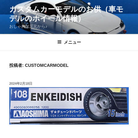
コ
カスタムカーモデルのお供（車モ
ン
デルのホイール情報）
テ
ン
おしゃれは足元から♪
ツ
へ
メニュー
ス
キ
ッ
投稿者:
CUSTOMCARMODEL
プ
投
2024年2月18日
稿
日: