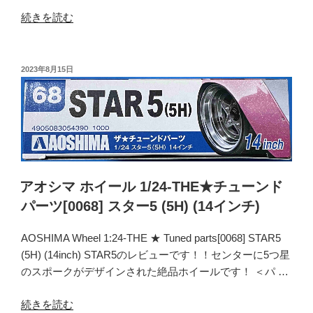
[0107]
“ア
続きを読む
ア
オ
メ
シ
リ
マ
投
2023年8月15日
カ
稿
ホ
日:
ン
イ
SS
ー
(15
ル
イ
1/24-
ン
THE★
チ)”
チ
アオシマ ホイール 1/24-THE★チューンド
の
ュ
パーツ[0068] スター5 (5H) (14インチ)
ー
ン
AOSHIMA Wheel 1:24-THE ★ Tuned parts[0068] STAR5
ド
(5H) (14inch) STAR5のレビューです！！センターに5つ星
パ
のスポークがデザインされた絶品ホイールです！ ＜パ …
ー
ツ
“ア
続きを読む