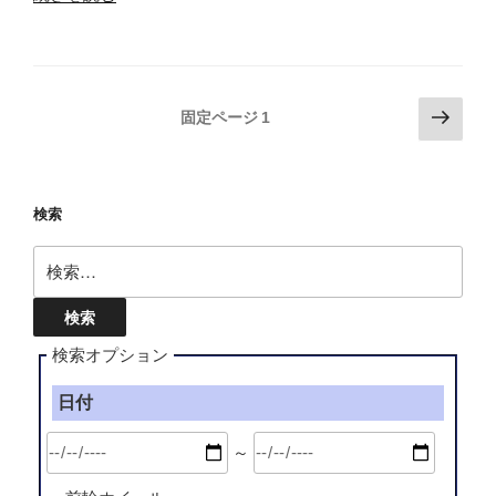
フ
オ
ォ
シ
ー
マ
ミ
ホ
投
ュ
次
固定ページ
1
イ
ラ
の
稿
ー
メ
ペ
の
ル
ッ
ー
ペ
1/24-
検索
シ
ジ
THE★
ー
ュ
検
チ
ジ
(4H)
索:
ュ
送
(14
ー
イ
り
ン
ン
検索オプション
ド
チ)”
パ
の
日付
ー
ツ
～
[0030]