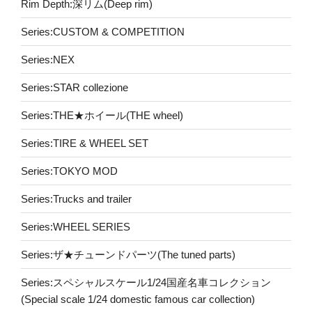
Rim Depth:深リム(Deep rim)
Series:CUSTOM & COMPETITION
Series:NEX
Series:STAR collezione
Series:THE★ホイール(THE wheel)
Series:TIRE & WHEEL SET
Series:TOKYO MOD
Series:Trucks and trailer
Series:WHEEL SERIES
Series:ザ★チューンドパーツ(The tuned parts)
Series:スペシャルスケール1/24国産名車コレクション
(Special scale 1/24 domestic famous car collection)