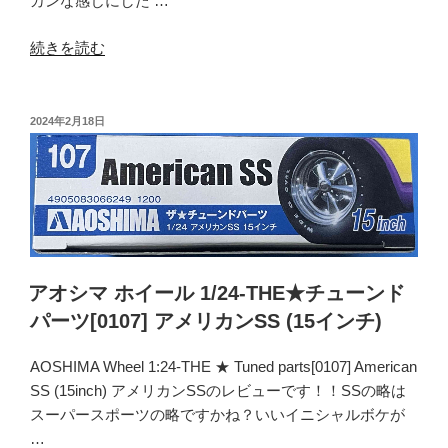
カンな感じにした …
“ア
続きを読む
オ
シ
マ
投
2024年2月18日
稿
ホ
日:
イ
ー
ル
1/24-
THE★
チ
アオシマ ホイール 1/24-THE★チューンド
ュ
パーツ[0107] アメリカンSS (15インチ)
ー
ン
AOSHIMA Wheel 1:24-THE ★ Tuned parts[0107] American
ド
SS (15inch) アメリカンSSのレビューです！！SSの略は
パ
スーパースポーツの略ですかね？いいイニシャルボケが
ー
…