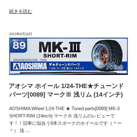
ツ
[0108]
“ア
続きを読む
エ
オ
ン
シ
ケ
マ
投
2023年8月16日
イ
稿
ホ
日:
デ
イ
ィ
ー
ッ
ル
シ
1/24-
ュ
THE★
(15
チ
アオシマ ホイール 1/24-THE★チューンド
イ
ュ
パーツ[0089] マークⅢ 浅リム (14インチ)
ン
ー
チ)”
ン
AOSHIMA Wheel 1:24-THE ★ Tuned parts[0089] MK-3
の
ド
SHORT-RIM (14inch) マークⅢ 浅リムのレビューで
パ
す！！旧車に似合う8本スポークのホイールです（＾ー
ー
＾） 浅 …
ツ