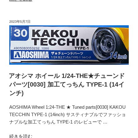
ォ
オ
ー
シ
カ
マ
投
2023年5月7日
ス
稿
ホ
日:
レ
イ
ー
ー
シ
ル
ン
1/24-
グ
THE★
(14
チ
アオシマ ホイール 1/24-THE★チューンド
イ
ュ
パーツ[0030] 加工てっちん TYPE-1 (14イ
ン
ー
ンチ)
チ)”
ン
の
ド
AOSHIMA Wheel 1:24-THE ★ Tuned parts[0030] KAKOU
パ
TECCHIN TYPE-1 (14inch) サスティナブルでファッショ
ー
ナブルな加工てっちん TYPE-1 のレビューで …
ツ
[0032]
“ア
続きを読む