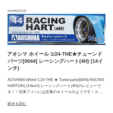
ャ
シ
ド
マ
投
2023年8月15日
ー
稿
ホ
5
日:
イ
(5H)
ー
(14
ル
イ
1/24-
ン
THE★
チ)”
チ
アオシマ ホイール 1/24-THE★チューンド
の
ュ
パーツ[0044] レーシングハート(4H) (14イ
ー
ンチ)
ン
ド
AOSHIMA Wheel 1:24-THE ★ Tuned parts[0044] RACING
パ
HART(4H) (14inch) レーシングハート(4H)のレビューで
ー
す！！旧車ファンには定番のホイールのようです！カ …
ツ
[0053]
“ア
続きを読む
テ
オ