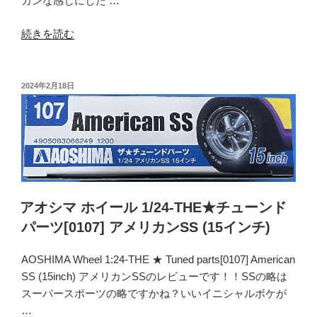
カンな感じにした …
“ア
続きを読む
オ
シ
マ
投
2024年2月18日
稿
ホ
日:
イ
ー
ル
1/24-
THE★
チ
アオシマ ホイール 1/24-THE★チューンド
ュ
パーツ[0107] アメリカンSS (15インチ)
ー
ン
AOSHIMA Wheel 1:24-THE ★ Tuned parts[0107] American
ド
SS (15inch) アメリカンSSのレビューです！！SSの略は
パ
スーパースポーツの略ですかね？いいイニシャルボケが
ー
…