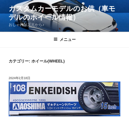
コ
カスタムカーモデルのお供（車モ
ン
デルのホイール情報）
テ
ン
おしゃれは足元から♪
ツ
へ
メニュー
ス
キ
ッ
カテゴリー:
ホイール(WHEEL)
プ
投
2024年2月18日
稿
日: