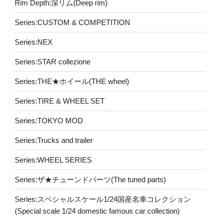
Rim Depth:深リム(Deep rim)
Series:CUSTOM & COMPETITION
Series:NEX
Series:STAR collezione
Series:THE★ホイール(THE wheel)
Series:TIRE & WHEEL SET
Series:TOKYO MOD
Series:Trucks and trailer
Series:WHEEL SERIES
Series:ザ★チューンドパーツ(The tuned parts)
Series:スペシャルスケール1/24国産名車コレクション
(Special scale 1/24 domestic famous car collection)