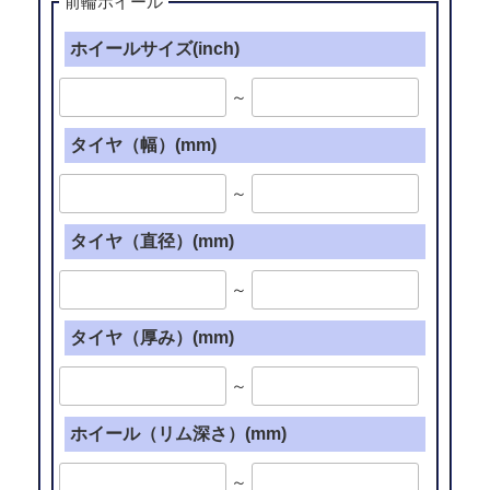
加
前輪ホイール
工
ホイールサイズ(inch)
て
っ
～
ち
ん
タイヤ（幅）(mm)
TYPE-
1
～
(14
イ
タイヤ（直径）(mm)
ン
～
チ)”
の
タイヤ（厚み）(mm)
～
ホイール（リム深さ）(mm)
～