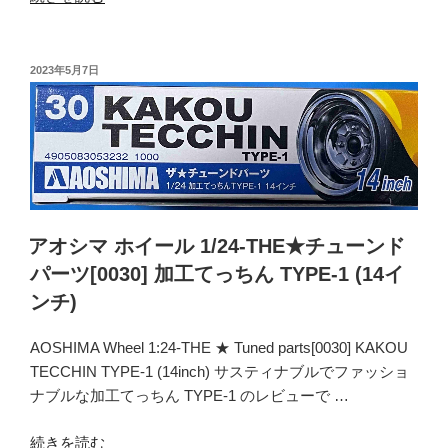
ォ
オ
ー
シ
カ
マ
投
2023年5月7日
ス
稿
ホ
日:
レ
イ
ー
ー
シ
ル
ン
1/24-
グ
THE★
(14
チ
アオシマ ホイール 1/24-THE★チューンド
イ
ュ
パーツ[0030] 加工てっちん TYPE-1 (14イ
ン
ー
ンチ)
チ)”
ン
の
ド
AOSHIMA Wheel 1:24-THE ★ Tuned parts[0030] KAKOU
パ
TECCHIN TYPE-1 (14inch) サスティナブルでファッショ
ー
ナブルな加工てっちん TYPE-1 のレビューで …
ツ
[0032]
“ア
続きを読む