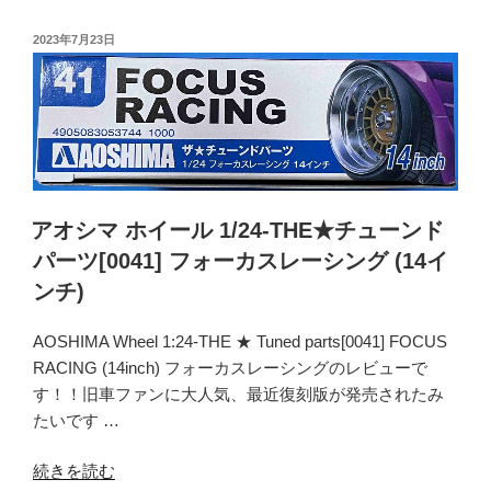
ク
シ
ノ
マ
投
2023年7月23日
TRV
稿
ホ
(14
日:
イ
イ
ー
ン
ル
チ)”
1/24-
の
THE★
チ
アオシマ ホイール 1/24-THE★チューンド
ュ
パーツ[0041] フォーカスレーシング (14イ
ー
ンチ)
ン
ド
AOSHIMA Wheel 1:24-THE ★ Tuned parts[0041] FOCUS
パ
RACING (14inch) フォーカスレーシングのレビューで
ー
す！！旧車ファンに大人気、最近復刻版が発売されたみ
ツ
たいです …
[0044]
レ
“ア
続きを読む
ー