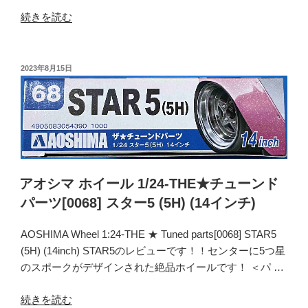
[0107]
“ア
続きを読む
ア
オ
メ
シ
リ
マ
投
2023年8月15日
カ
稿
ホ
日:
ン
イ
SS
ー
(15
ル
イ
1/24-
ン
THE★
チ)”
チ
アオシマ ホイール 1/24-THE★チューンド
の
ュ
パーツ[0068] スター5 (5H) (14インチ)
ー
ン
AOSHIMA Wheel 1:24-THE ★ Tuned parts[0068] STAR5
ド
(5H) (14inch) STAR5のレビューです！！センターに5つ星
パ
のスポークがデザインされた絶品ホイールです！ ＜パ …
ー
ツ
“ア
続きを読む