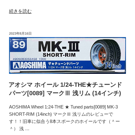
ツ
[0108]
“ア
続きを読む
エ
オ
ン
シ
ケ
マ
投
2023年8月16日
イ
稿
ホ
日:
デ
イ
ィ
ー
ッ
ル
シ
1/24-
ュ
THE★
(15
チ
アオシマ ホイール 1/24-THE★チューンド
イ
ュ
パーツ[0089] マークⅢ 浅リム (14インチ)
ン
ー
チ)”
ン
AOSHIMA Wheel 1:24-THE ★ Tuned parts[0089] MK-3
の
ド
SHORT-RIM (14inch) マークⅢ 浅リムのレビューで
パ
す！！旧車に似合う8本スポークのホイールです（＾ー
ー
＾） 浅 …
ツ