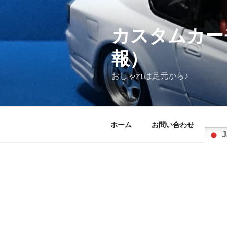
コ
ン
テ
カスタムカー
ン
報）
ツ
へ
おしゃれは足元から♪
ス
キ
ッ
プ
ホーム
お問い合わせ
J