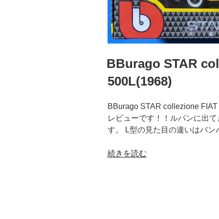
BBurago STAR c
500L(1968)
BBurago STAR collezione F
レビューです！！ルパンに出て
す。 L型の見た目の違いはバン
“BBurago
続きを読む
STAR
collezione
フ
ィ
ア