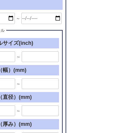
～
ール
サイズ(inch)
～
幅）(mm)
～
直径）(mm)
～
厚み）(mm)