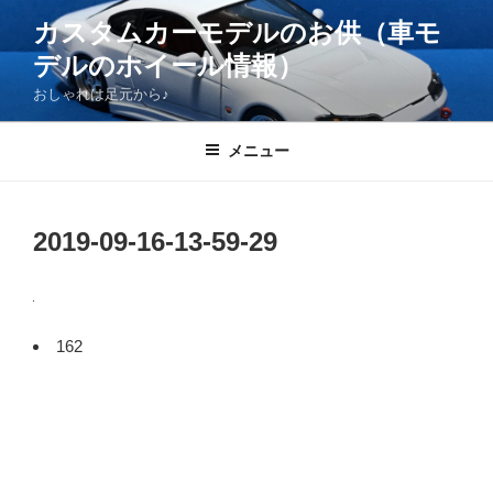
コ
カスタムカーモデルのお供（車モ
ン
デルのホイール情報）
テ
ン
おしゃれは足元から♪
ツ
へ
メニュー
ス
キ
ッ
2019-09-16-13-59-29
プ
162