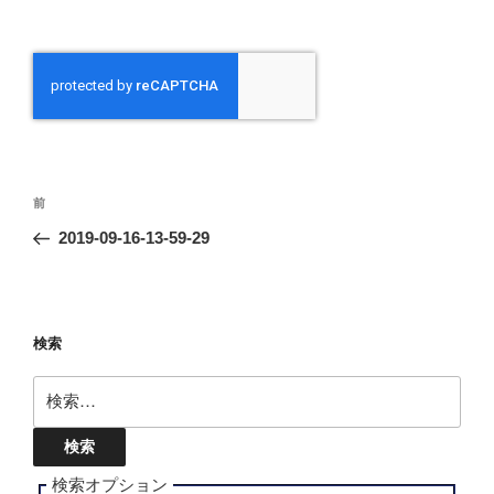
投
前
前
稿
の
2019-09-16-13-59-29
ナ
投
ビ
稿
ゲ
ー
検索
シ
検
ョ
索:
ン
検索オプション