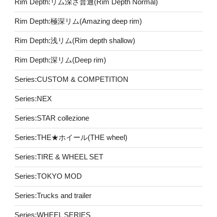
Rim Depth:リム深さ普通(Rim Depth Normal)
Rim Depth:極深リム(Amazing deep rim)
Rim Depth:浅リム(Rim depth shallow)
Rim Depth:深リム(Deep rim)
Series:CUSTOM & COMPETITION
Series:NEX
Series:STAR collezione
Series:THE★ホイール(THE wheel)
Series:TIRE & WHEEL SET
Series:TOKYO MOD
Series:Trucks and trailer
Series:WHEEL SERIES