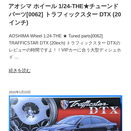
(15
チ
アオシマ ホイール 1/24-THE★チューンド
イ
ュ
パーツ[0062] トラフィックスター DTX (20
ン
ー
インチ)
チ)”
ン
の
ド
AOSHIMA Wheel 1:24-THE ★ Tuned parts[0062]
パ
TRAFFICSTAR DTX (20inch) トラフィックスター DTXの
ー
レビューの時間ですよ！！VIPカーに合う大型ディシュホ
ツ
イ …
[0030]
加
“ア
続きを読む
工
オ
て
シ
っ
マ
投
2022年1月23日
ち
稿
ホ
日:
ん
イ
TYPE-
ー
1
ル
(14
1/24-