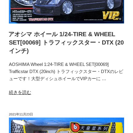
イ
THE★
ン
チ
チ)”
ュ
の
ー
ン
アオシマ ホイール 1/24-TIRE & WHEEL
ド
SET[00069] トラフィックスター・DTX (20
パ
インチ)
ー
ツ
AOSHIMA Wheel 1:24-TIRE & WHEEL SET[00069]
[0062]
Trafficstar DTX (20inch) トラフィックスター・DTXのレビ
ト
ューです！大型ディシュホイールでVIPカーに …
ラ
フ
“ア
続きを読む
ィ
オ
ッ
シ
ク
マ
投
2021年11月23日
ス
稿
ホ
タ
日:
イ
ー