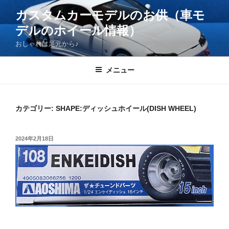
コ
カスタムカーモデルのお供（車モ
ン
デルのホイール情報）
テ
ン
おしゃれは足元から♪
ツ
へ
メニュー
ス
キ
ッ
カテゴリー:
SHAPE:ディッシュホイール(DISH WHEEL)
プ
投
2024年2月18日
稿
日: