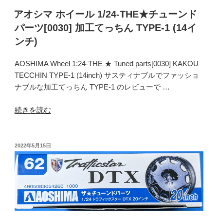
チ
アオシマ ホイール 1/24-THE★チューンド
ュ
パーツ[0030] 加工てっちん TYPE-1 (14イ
ー
ンチ)
ン
ド
AOSHIMA Wheel 1:24-THE ★ Tuned parts[0030] KAKOU
パ
TECCHIN TYPE-1 (14inch) サスティナブルでファッショ
ー
ナブルな加工てっちん TYPE-1 のレビューで …
ツ
[0108]
“ア
続きを読む
エ
オ
ン
シ
ケ
マ
投
2022年5月15日
イ
稿
ホ
デ
日:
イ
ィ
ー
ッ
ル
シ
1/24-
ュ
THE★