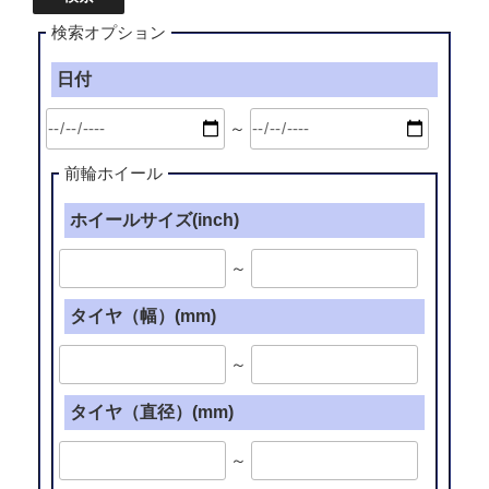
り
ン
イ
検索オプション
ド
ン
パ
チ)”
日付
ー
の
ツ
～
[0040]
グ
前輪ホイール
ラ
ホイールサイズ(inch)
ッ
セ
～
ン
ハ
タイヤ（幅）(mm)
イ
ト
～
デ
ィ
タイヤ（直径）(mm)
ア
～
イ
シ