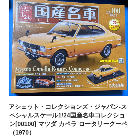
日:
ン
ア
チ)”
ッ
の
ト
500L(1968)”
の
アシェット・コレクションズ・ジャパン-ス
ペシャルスケール1/24国産名車コレクショ
ン[00100] マツダ カペラ ロータリークーペ
（1970）