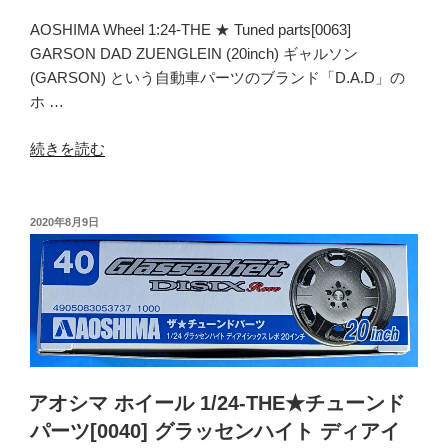
（1970）”
ド
の
AOSHIMA Wheel 1:24-THE ★ Tuned parts[0063]
パ
GARSON DAD ZUENGLEIN (20inch) ギャルソン
ー
(GARSON) という自動車パーツのブランド「D.A.D」の
ツ
ホ …
[0008]
VIP
“ア
続きを読む
VXS210
オ
(19
シ
イ
マ
投
ン
2020年8月9日
稿
ホ
チ)”
日:
イ
の
ー
ル
1/24-
THE★
チ
アオシマ ホイール 1/24-THE★チューンド
ュ
パーツ[0040] グラッセンハイト ディアイ
ー