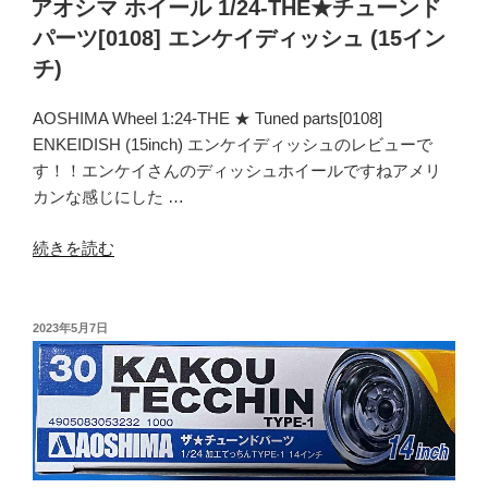
アオシマ ホイール 1/24-THE★チューンド
パーツ[0108] エンケイディッシュ (15イン
チ)
AOSHIMA Wheel 1:24-THE ★ Tuned parts[0108]
ENKEIDISH (15inch) エンケイディッシュのレビューで
す！！エンケイさんのディッシュホイールですねアメリ
カンな感じにした …
“ア
続きを読む
オ
シ
マ
投
2023年5月7日
稿
ホ
日:
イ
ー
ル
1/24-
THE★