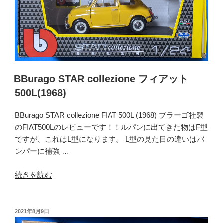
ー
DTX
ル
(20
1/24-
イ
TIRE
ン
&
チ)”
WHEEL
の
SET[00069]
BBurago STAR collezione フィアット
ト
500L(1968)
ラ
フ
BBurago STAR collezione FIAT 500L (1968) ブラーゴ社製
ィ
のFIAT500Lのレビューです！！ルパンに出てきた物はF型
ッ
ですが、これはL型になります。 L型の見た目の違いはバ
ク
ンパーに補強 …
ス
タ
“BBurago
続きを読む
ー・
STAR
DTX
collezione
(20
フ
投
2021年8月9日
イ
稿
ィ