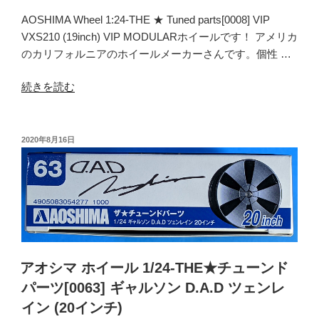
シ
AOSHIMA Wheel 1:24-THE ★ Tuned parts[0008] VIP
ョ
VXS210 (19inch) VIP MODULARホイールです！ アメリカ
ン
のカリフォルニアのホイールメーカーさんです。個性 …
[00100]
マ
“ア
続きを読む
ツ
オ
ダ
シ
カ
マ
投
2020年8月16日
ペ
稿
ホ
日:
ラ
イ
ロ
ー
ー
ル
タ
1/24-
リ
THE★
ー
チ
アオシマ ホイール 1/24-THE★チューンド
ク
ュ
パーツ[0063] ギャルソン D.A.D ツェンレ
ー
ー
ペ
イン (20インチ)
ン