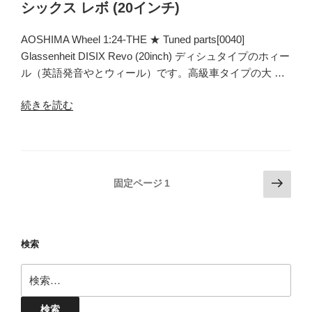
シックス レボ (20インチ)
ン
ド
AOSHIMA Wheel 1:24-THE ★ Tuned parts[0040]
パ
Glassenheit DISIX Revo (20inch) ディシュタイプのホィー
ー
ル（英語発音やとウィール）です。高級車タイプの大 …
ツ
[0063]
“ア
続きを読む
ギ
オ
ャ
シ
ル
マ
ソ
ホ
ン
投
次
固定ページ
1
イ
D.A.D
の
稿
ー
ツ
ペ
の
ル
ェ
ー
ペ
1/24-
ン
検索
ジ
THE★
ー
レ
検
チ
イ
ジ
索:
ュ
ン
送
ー
(20