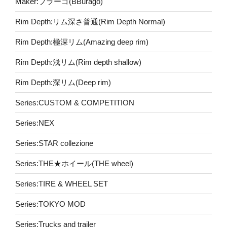
Maker:ブラーゴ(BBurago)
Rim Depth:リム深さ普通(Rim Depth Normal)
Rim Depth:極深リム(Amazing deep rim)
Rim Depth:浅リム(Rim depth shallow)
Rim Depth:深リム(Deep rim)
Series:CUSTOM & COMPETITION
Series:NEX
Series:STAR collezione
Series:THE★ホイール(THE wheel)
Series:TIRE & WHEEL SET
Series:TOKYO MOD
Series:Trucks and trailer