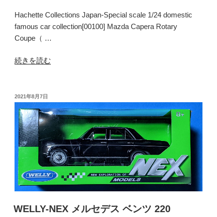
Hachette Collections Japan-Special scale 1/24 domestic
famous car collection[00100] Mazda Capera Rotary
Coupe（ …
“ア
続きを読む
シ
ェ
ッ
投
2021年8月7日
稿
ト・
日:
コ
レ
ク
シ
ョ
ン
ズ・
ジ
WELLY-NEX メルセデス ベンツ 220
ャ