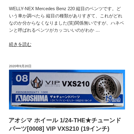
パ
WELLY-NEX Mercedes Benz 220 縦目のベンツです。ど
ン-
いう車か調べたら 縦目の種類がありすぎて、これがどれ
ス
なのか分からなくなりました(笑)関係無いですが、ハネベ
ペ
ンと呼ばれるベンツがカッコいいのがわか …
シ
ャ
“WELLY-
続きを読む
ル
NEX
ス
メ
ケ
ル
投
2020年9月20日
ー
稿
セ
ル
日:
デ
1/24
ス
国
ベ
産
ン
名
ツ
車
220”
コ
アオシマ ホイール 1/24-THE★チューンド
の
レ
パーツ[0008] VIP VXS210 (19インチ)
ク