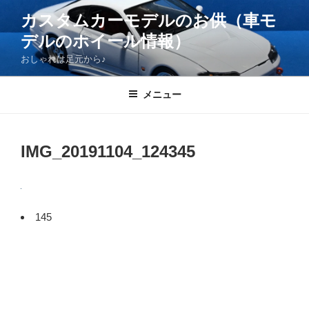
コ
カスタムカーモデルのお供（車モ
ン
デルのホイール情報）
テ
ン
おしゃれは足元から♪
ツ
へ
メニュー
ス
キ
ッ
IMG_20191104_124345
プ
145