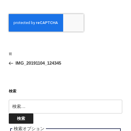
投
前
前
稿
の
IMG_20191104_124345
ナ
投
ビ
稿
ゲ
ー
検索
シ
検
ョ
索:
ン
検索オプション