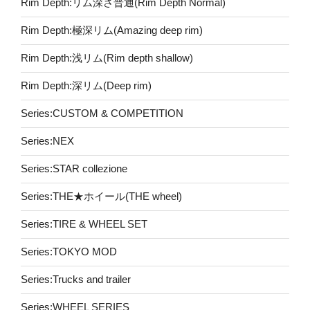
Rim Depth:リム深さ普通(Rim Depth Normal)
Rim Depth:極深リム(Amazing deep rim)
Rim Depth:浅リム(Rim depth shallow)
Rim Depth:深リム(Deep rim)
Series:CUSTOM & COMPETITION
Series:NEX
Series:STAR collezione
Series:THE★ホイール(THE wheel)
Series:TIRE & WHEEL SET
Series:TOKYO MOD
Series:Trucks and trailer
Series:WHEEL SERIES