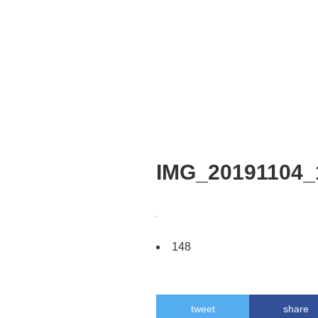
IMG_20191104_
148
tweet
share