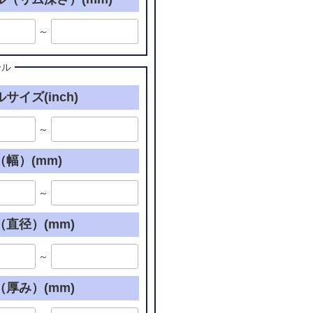
～
ール
サイズ(inch)
～
幅）(mm)
～
直径）(mm)
～
厚み）(mm)