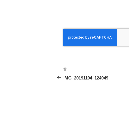
投
前
前
稿
の
IMG_20191104_124949
投
ナ
稿
ビ
ゲ
ー