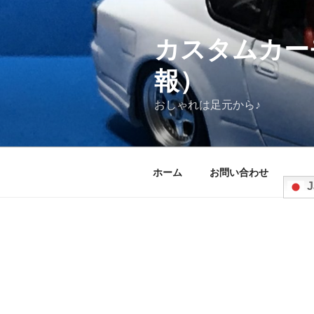
コ
ン
テ
カスタムカー
ン
報）
ツ
へ
おしゃれは足元から♪
ス
キ
ッ
プ
ホーム
お問い合わせ
J