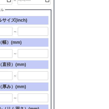
～
ール
サイズ(inch)
～
幅）(mm)
～
直径）(mm)
～
厚み）(mm)
～
ル（リム深さ）(mm)