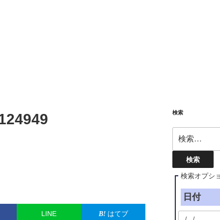
検索
124949
検
索:
検索オプシ
日付
LINE
はてブ