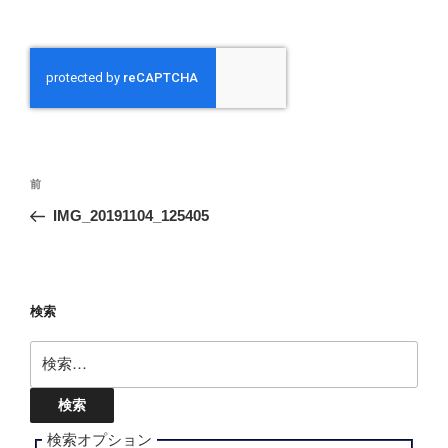
投
前
前
稿
の
IMG_20191104_125405
ナ
投
ビ
稿
ゲ
ー
検索
シ
検
ョ
索:
ン
検索オプション