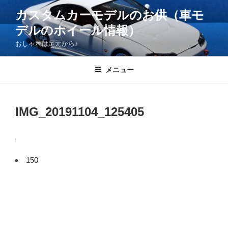
コ
カスタムカーモデルのお供（車モ
ン
デルのホイール情報）
テ
ン
おしゃれは足元から♪
ツ
へ
メニュー
ス
キ
ッ
IMG_20191104_125405
プ
150