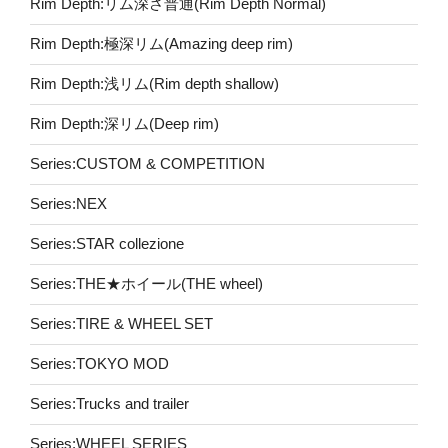
Rim Depth:リム深さ普通(Rim Depth Normal)
Rim Depth:極深リム(Amazing deep rim)
Rim Depth:浅リム(Rim depth shallow)
Rim Depth:深リム(Deep rim)
Series:CUSTOM & COMPETITION
Series:NEX
Series:STAR collezione
Series:THE★ホイール(THE wheel)
Series:TIRE & WHEEL SET
Series:TOKYO MOD
Series:Trucks and trailer
Series:WHEEL SERIES