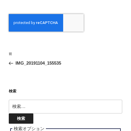
投
前
前
稿
の
IMG_20191104_155535
ナ
投
ビ
稿
ゲ
ー
検索
シ
検
ョ
索:
ン
検索オプション