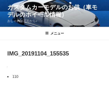
コ
カスタムカーモデルのお供（車モ
ン
デルのホイール情報）
テ
ン
おしゃれは足元から♪
ツ
へ
メニュー
ス
キ
ッ
IMG_20191104_155535
プ
110