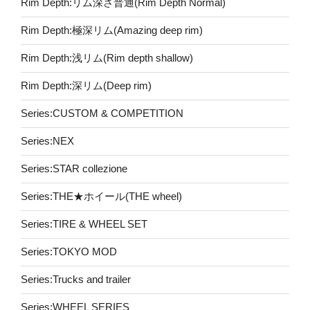
Rim Depth:リム深さ普通(Rim Depth Normal)
Rim Depth:極深リム(Amazing deep rim)
Rim Depth:浅リム(Rim depth shallow)
Rim Depth:深リム(Deep rim)
Series:CUSTOM & COMPETITION
Series:NEX
Series:STAR collezione
Series:THE★ホイール(THE wheel)
Series:TIRE & WHEEL SET
Series:TOKYO MOD
Series:Trucks and trailer
Series:WHEEL SERIES