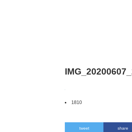
IMG_20200607_
1810
tweet
share