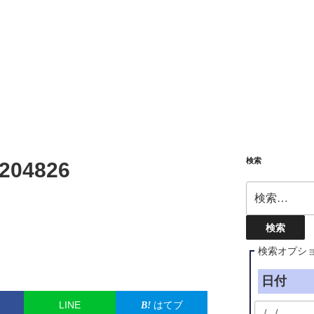
検索
204826
検
索:
検索オプシ
日付
LINE
はてブ