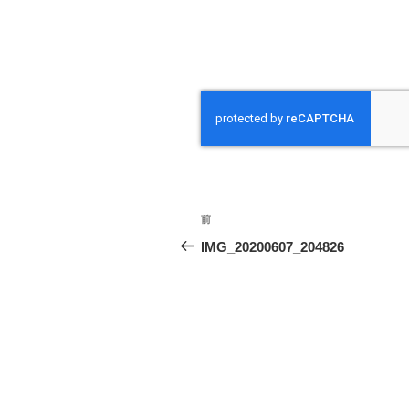
投
前
前
稿
の
IMG_20200607_204826
投
ナ
稿
ビ
ゲ
ー