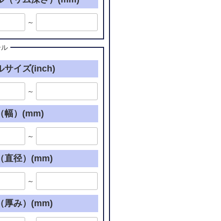
～
ール
サイズ(inch)
～
幅）(mm)
～
直径）(mm)
～
厚み）(mm)