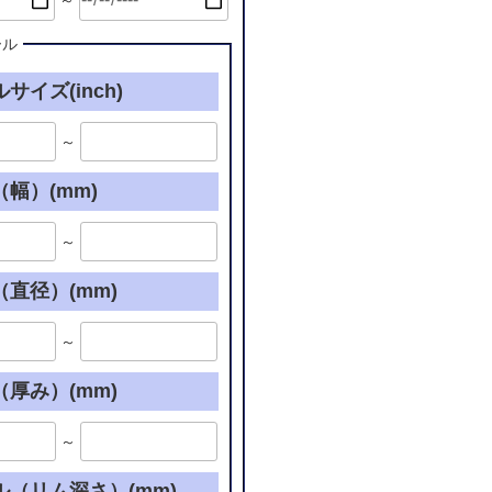
～
ール
サイズ(inch)
～
幅）(mm)
～
直径）(mm)
～
厚み）(mm)
～
ル（リム深さ）(mm)