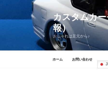
コ
ン
テ
カスタムカー
ン
報）
ツ
へ
おしゃれは足元から♪
ス
キ
ッ
プ
ホーム
お問い合わせ
J