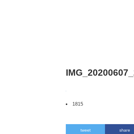
IMG_20200607_
1815
tweet
share