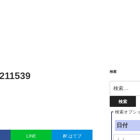
検索
211539
検
索:
検索オプシ
日付
LINE
はてブ