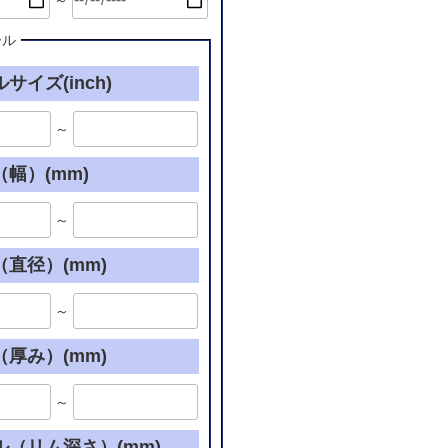
～
ール
サイズ(inch)
～
幅）(mm)
～
直径）(mm)
～
厚み）(mm)
～
ル（リム深さ）(mm)