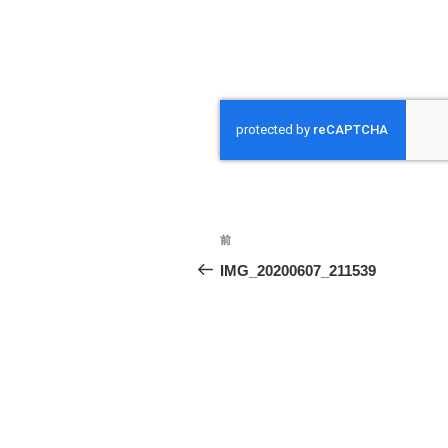
投
前
前
稿
の
IMG_20200607_211539
投
ナ
稿
ビ
ゲ
ー