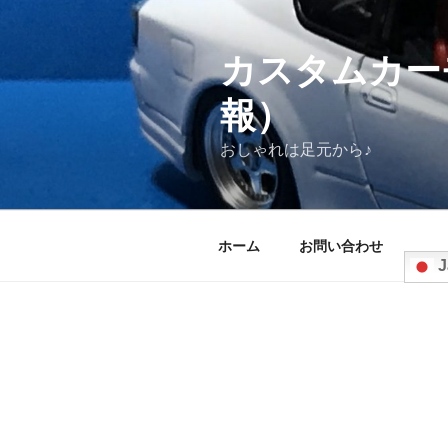
コ
ン
テ
カスタムカー
ン
報）
ツ
へ
おしゃれは足元から♪
ス
キ
ッ
プ
ホーム
お問い合わせ
J