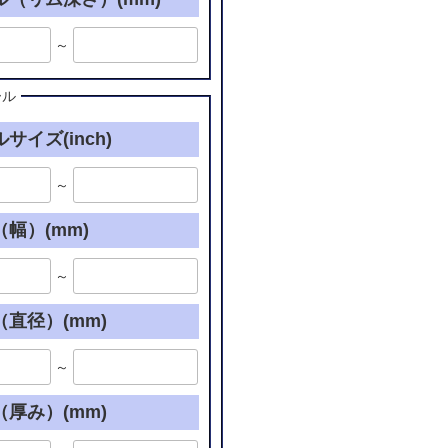
～
ール
サイズ(inch)
～
幅）(mm)
～
直径）(mm)
～
厚み）(mm)