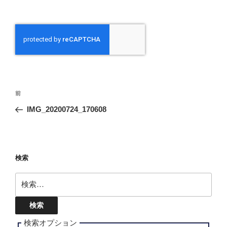
投
前
前
稿
の
IMG_20200724_170608
ナ
投
ビ
稿
ゲ
ー
検索
シ
検
ョ
索:
ン
検索オプション