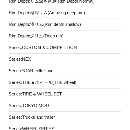
Rim Depth:リム深さ普通(Rim Depth Normal)
Rim Depth:極深リム(Amazing deep rim)
Rim Depth:浅リム(Rim depth shallow)
Rim Depth:深リム(Deep rim)
Series:CUSTOM & COMPETITION
Series:NEX
Series:STAR collezione
Series:THE★ホイール(THE wheel)
Series:TIRE & WHEEL SET
Series:TOKYO MOD
Series:Trucks and trailer
Series:WHEEL SERIES