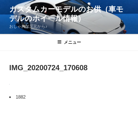
コ
カスタムカーモデルのお供（車モ
ン
デルのホイール情報）
テ
ン
おしゃれは足元から♪
ツ
へ
メニュー
ス
キ
ッ
IMG_20200724_170608
プ
1882