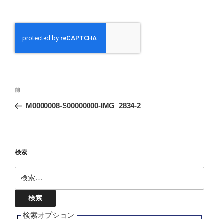
投
前
前
稿
の
M0000008-S00000000-IMG_2834-2
ナ
投
ビ
稿
ゲ
ー
検索
シ
検
ョ
索:
ン
検索オプション