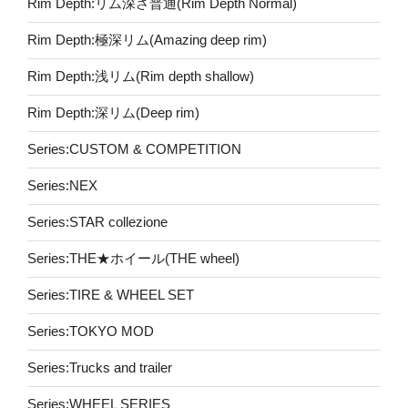
Rim Depth:リム深さ普通(Rim Depth Normal)
Rim Depth:極深リム(Amazing deep rim)
Rim Depth:浅リム(Rim depth shallow)
Rim Depth:深リム(Deep rim)
Series:CUSTOM & COMPETITION
Series:NEX
Series:STAR collezione
Series:THE★ホイール(THE wheel)
Series:TIRE & WHEEL SET
Series:TOKYO MOD
Series:Trucks and trailer
Series:WHEEL SERIES