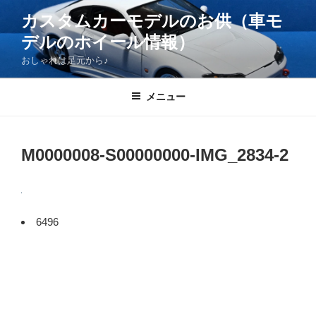
コ
カスタムカーモデルのお供（車モ
ン
デルのホイール情報）
テ
ン
おしゃれは足元から♪
ツ
へ
メニュー
ス
キ
ッ
M0000008-S00000000-IMG_2834-2
プ
6496