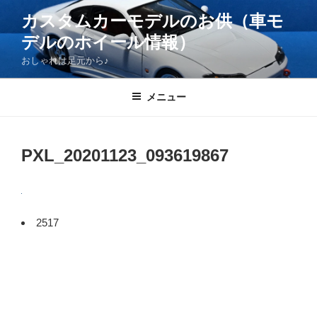
コ
カスタムカーモデルのお供（車モ
ン
デルのホイール情報）
テ
ン
おしゃれは足元から♪
ツ
へ
メニュー
ス
キ
ッ
PXL_20201123_093619867
プ
2517