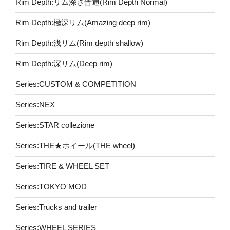
Rim Depth:リム深さ普通(Rim Depth Normal)
Rim Depth:極深リム(Amazing deep rim)
Rim Depth:浅リム(Rim depth shallow)
Rim Depth:深リム(Deep rim)
Series:CUSTOM & COMPETITION
Series:NEX
Series:STAR collezione
Series:THE★ホイール(THE wheel)
Series:TIRE & WHEEL SET
Series:TOKYO MOD
Series:Trucks and trailer
Series:WHEEL SERIES