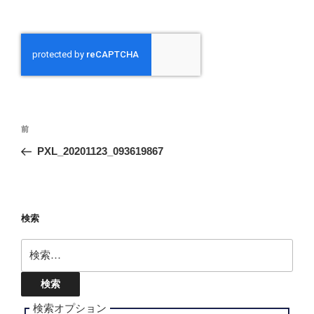
投
前
前
稿
の
PXL_20201123_093619867
ナ
投
ビ
稿
ゲ
ー
検索
シ
検
ョ
索:
ン
検索オプション