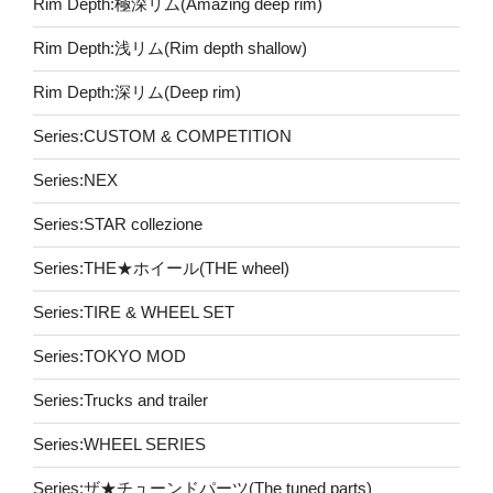
Rim Depth:極深リム(Amazing deep rim)
Rim Depth:浅リム(Rim depth shallow)
Rim Depth:深リム(Deep rim)
Series:CUSTOM & COMPETITION
Series:NEX
Series:STAR collezione
Series:THE★ホイール(THE wheel)
Series:TIRE & WHEEL SET
Series:TOKYO MOD
Series:Trucks and trailer
Series:WHEEL SERIES
Series:ザ★チューンドパーツ(The tuned parts)