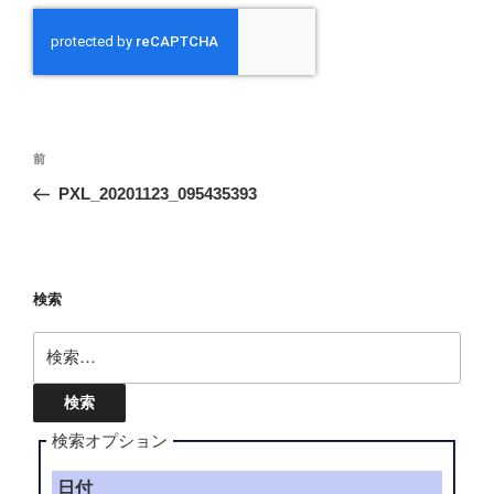
投
前
前
稿
の
PXL_20201123_095435393
ナ
投
ビ
稿
ゲ
ー
検索
シ
検
ョ
索:
ン
検索オプション
日付