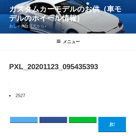
コ
カスタムカーモデルのお供（車モ
ン
デルのホイール情報）
テ
ン
おしゃれは足元から♪
ツ
へ
メニュー
ス
キ
ッ
PXL_20201123_095435393
プ
2527