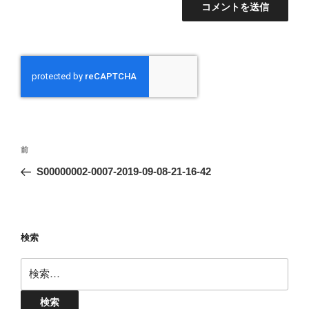
投
前
前
稿
の
S00000002-0007-2019-09-08-21-16-42
ナ
投
ビ
稿
ゲ
ー
検索
シ
検
ョ
索:
ン