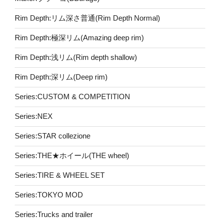
Rim Depth:リム深さ普通(Rim Depth Normal)
Rim Depth:極深リム(Amazing deep rim)
Rim Depth:浅リム(Rim depth shallow)
Rim Depth:深リム(Deep rim)
Series:CUSTOM & COMPETITION
Series:NEX
Series:STAR collezione
Series:THE★ホイール(THE wheel)
Series:TIRE & WHEEL SET
Series:TOKYO MOD
Series:Trucks and trailer