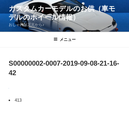
コ
カスタムカーモデルのお供（車モ
ン
デルのホイール情報）
テ
ン
おしゃれは足元から♪
ツ
へ
メニュー
ス
キ
ッ
S00000002-0007-2019-09-08-21-16-
プ
42
413