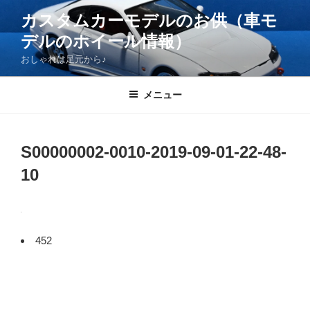
コ
カスタムカーモデルのお供（車モ
ン
デルのホイール情報）
テ
ン
おしゃれは足元から♪
ツ
へ
メニュー
ス
キ
ッ
S00000002-0010-2019-09-01-22-48-
プ
10
452