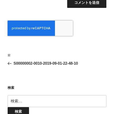
投
前
前
稿
の
S00000002-0010-2019-09-01-22-48-10
ナ
投
ビ
稿
ゲ
ー
検索
シ
検
ョ
索:
ン