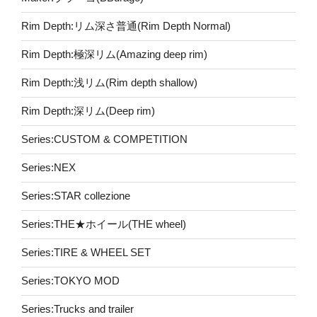
Rim Depth:リム深さ普通(Rim Depth Normal)
Rim Depth:極深リム(Amazing deep rim)
Rim Depth:浅リム(Rim depth shallow)
Rim Depth:深リム(Deep rim)
Series:CUSTOM & COMPETITION
Series:NEX
Series:STAR collezione
Series:THE★ホイール(THE wheel)
Series:TIRE & WHEEL SET
Series:TOKYO MOD
Series:Trucks and trailer