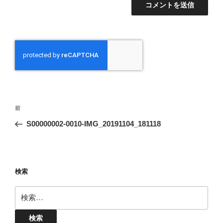
投
前
前
稿
の
S00000002-0010-IMG_20191104_181118
ナ
投
ビ
稿
ゲ
ー
検索
シ
検
ョ
索:
ン