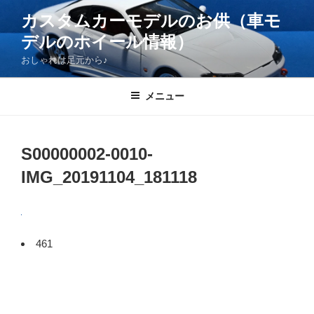
コ
カスタムカーモデルのお供（車モ
ン
デルのホイール情報）
テ
ン
おしゃれは足元から♪
ツ
へ
メニュー
ス
キ
ッ
S00000002-0010-
プ
IMG_20191104_181118
461