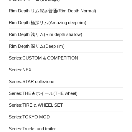
Rim Depth:リム深さ普通(Rim Depth Normal)
Rim Depth:極深リム(Amazing deep rim)
Rim Depth:浅リム(Rim depth shallow)
Rim Depth:深リム(Deep rim)
Series:CUSTOM & COMPETITION
Series:NEX
Series:STAR collezione
Series:THE★ホイール(THE wheel)
Series:TIRE & WHEEL SET
Series:TOKYO MOD
Series:Trucks and trailer