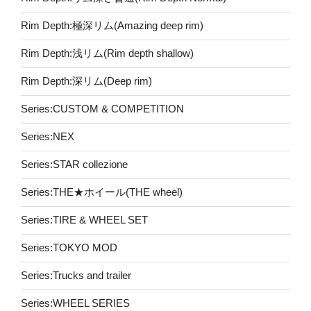
Rim Depth:極深リム(Amazing deep rim)
Rim Depth:浅リム(Rim depth shallow)
Rim Depth:深リム(Deep rim)
Series:CUSTOM & COMPETITION
Series:NEX
Series:STAR collezione
Series:THE★ホイール(THE wheel)
Series:TIRE & WHEEL SET
Series:TOKYO MOD
Series:Trucks and trailer
Series:WHEEL SERIES