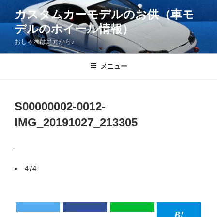
コ
カスタムカーモデルのお供（車モ
ン
デルのホイール情報）
テ
ン
おしゃれは足元から♪
ツ
へ
メニュー
ス
キ
ッ
S00000002-0012-
プ
IMG_20191027_213305
474