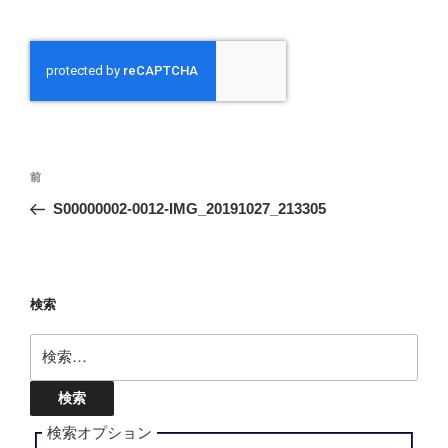
投
前
前
稿
の
S00000002-0012-IMG_20191027_213305
ナ
投
ビ
稿
ゲ
ー
検索
シ
検
ョ
索:
ン
検索オプション