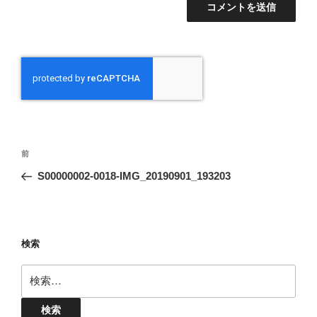
投
前
前
稿
の
S00000002-0018-IMG_20190901_193203
ナ
投
ビ
稿
ゲ
ー
検索
シ
検
ョ
索:
ン