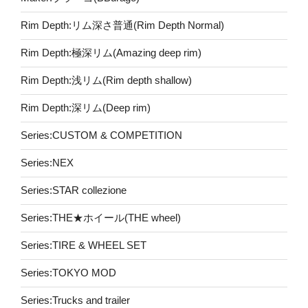
Rim Depth:リム深さ普通(Rim Depth Normal)
Rim Depth:極深リム(Amazing deep rim)
Rim Depth:浅リム(Rim depth shallow)
Rim Depth:深リム(Deep rim)
Series:CUSTOM & COMPETITION
Series:NEX
Series:STAR collezione
Series:THE★ホイール(THE wheel)
Series:TIRE & WHEEL SET
Series:TOKYO MOD
Series:Trucks and trailer