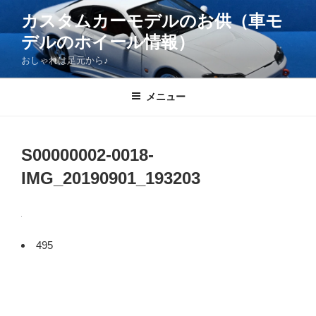
コ
カスタムカーモデルのお供（車モ
ン
デルのホイール情報）
テ
ン
おしゃれは足元から♪
ツ
へ
メニュー
ス
キ
ッ
S00000002-0018-
プ
IMG_20190901_193203
495