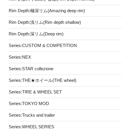
Rim Depth:極深リム(Amazing deep rim)
Rim Depth:浅リム(Rim depth shallow)
Rim Depth:深リム(Deep rim)
Series:CUSTOM & COMPETITION
Series:NEX
Series:STAR collezione
Series:THE★ホイール(THE wheel)
Series:TIRE & WHEEL SET
Series:TOKYO MOD
Series:Trucks and trailer
Series:WHEEL SERIES