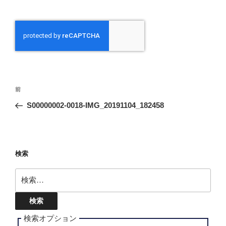
投
前
前
稿
の
S00000002-0018-IMG_20191104_182458
ナ
投
ビ
稿
ゲ
ー
検索
シ
検
ョ
索:
ン
検索オプション