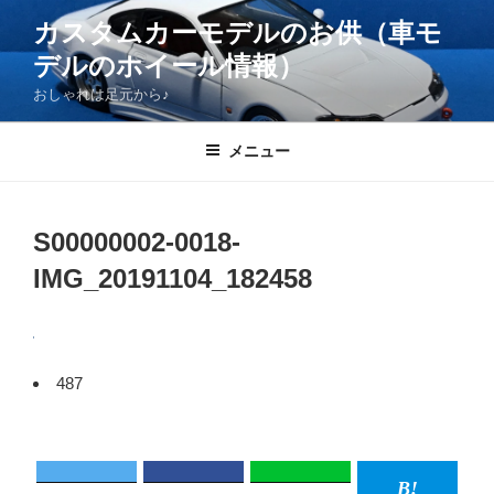
コ
カスタムカーモデルのお供（車モ
ン
デルのホイール情報）
テ
ン
おしゃれは足元から♪
ツ
へ
メニュー
ス
キ
ッ
S00000002-0018-
プ
IMG_20191104_182458
487