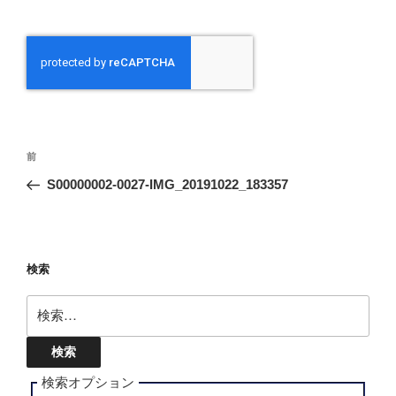
投
前
前
稿
の
S00000002-0027-IMG_20191022_183357
ナ
投
ビ
稿
ゲ
ー
検索
シ
検
ョ
索:
ン
検索オプション