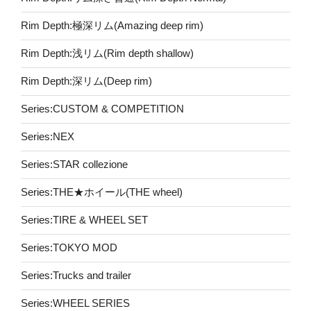
Rim Depth:極深リム(Amazing deep rim)
Rim Depth:浅リム(Rim depth shallow)
Rim Depth:深リム(Deep rim)
Series:CUSTOM & COMPETITION
Series:NEX
Series:STAR collezione
Series:THE★ホイール(THE wheel)
Series:TIRE & WHEEL SET
Series:TOKYO MOD
Series:Trucks and trailer
Series:WHEEL SERIES