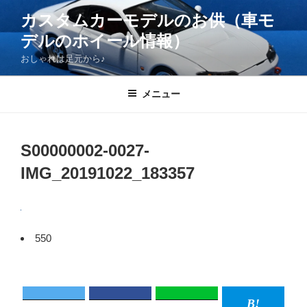
コ
カスタムカーモデルのお供（車モ
ン
デルのホイール情報）
テ
ン
おしゃれは足元から♪
ツ
へ
メニュー
ス
キ
ッ
S00000002-0027-
プ
IMG_20191022_183357
550