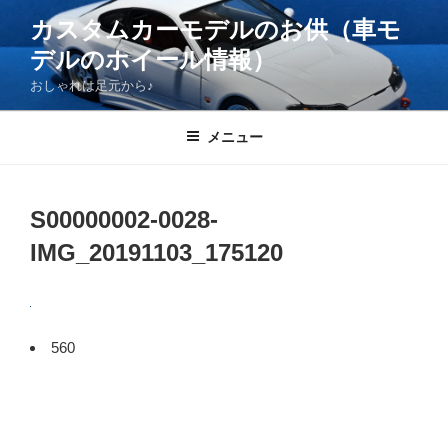
コ
カスタムカーモデルのお供（車モ
ン
デルのホイール情報）
テ
ン
おしゃれは足元から♪
ツ
へ
メニュー
ス
キ
ッ
S00000002-0028-
プ
IMG_20191103_175120
560