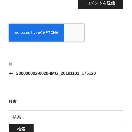
投
前
前
稿
の
S00000002-0028-IMG_20191103_175120
ナ
投
ビ
稿
ゲ
ー
検索
シ
検
ョ
索:
ン