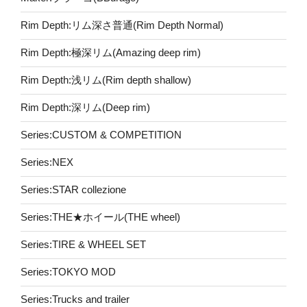
Rim Depth:リム深さ普通(Rim Depth Normal)
Rim Depth:極深リム(Amazing deep rim)
Rim Depth:浅リム(Rim depth shallow)
Rim Depth:深リム(Deep rim)
Series:CUSTOM & COMPETITION
Series:NEX
Series:STAR collezione
Series:THE★ホイール(THE wheel)
Series:TIRE & WHEEL SET
Series:TOKYO MOD
Series:Trucks and trailer