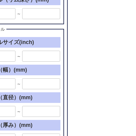
～
ール
サイズ(inch)
～
幅）(mm)
～
直径）(mm)
～
厚み）(mm)