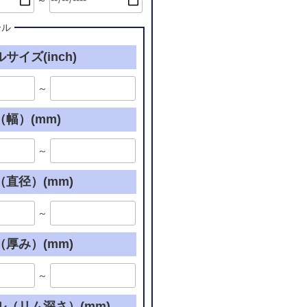
～
ール
サイズ(inch)
～
幅）(mm)
～
直径）(mm)
～
厚み）(mm)
～
ル（リム深さ）(mm)