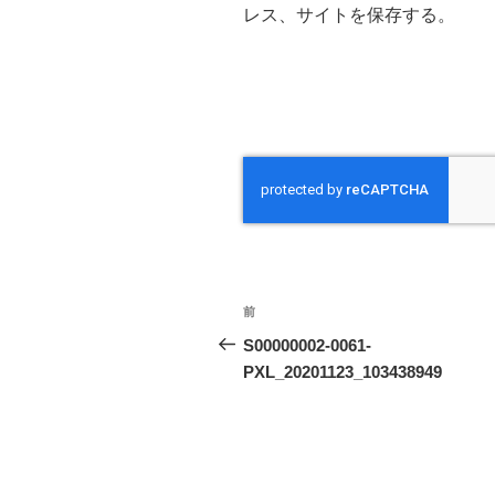
レス、サイトを保存する。
投
前
前
稿
の
S00000002-0061-
投
PXL_20201123_103438949
ナ
稿
ビ
ゲ