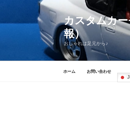
コ
ン
テ
カスタムカー
ン
報）
ツ
へ
おしゃれは足元から♪
ス
キ
ッ
プ
ホーム
お問い合わせ
J