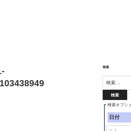
検索
-
検
103438949
索:
検索オプシ
日付