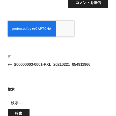
投
前
前
稿
の
S00000003-0001-PXL_20210221_054911966
ナ
投
ビ
稿
ゲ
ー
検索
シ
検
ョ
索:
ン