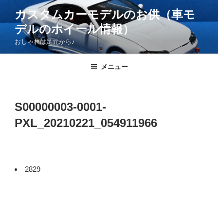
コ
カスタムカーモデルのお供（車モ
ン
デルのホイール情報）
テ
ン
おしゃれは足元から♪
ツ
へ
メニュー
ス
キ
ッ
S00000003-0001-
プ
PXL_20210221_054911966
2829