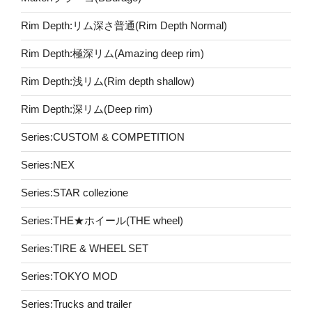
Rim Depth:リム深さ普通(Rim Depth Normal)
Rim Depth:極深リム(Amazing deep rim)
Rim Depth:浅リム(Rim depth shallow)
Rim Depth:深リム(Deep rim)
Series:CUSTOM & COMPETITION
Series:NEX
Series:STAR collezione
Series:THE★ホイール(THE wheel)
Series:TIRE & WHEEL SET
Series:TOKYO MOD
Series:Trucks and trailer