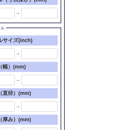
～
ール
サイズ(inch)
～
幅）(mm)
～
直径）(mm)
～
厚み）(mm)