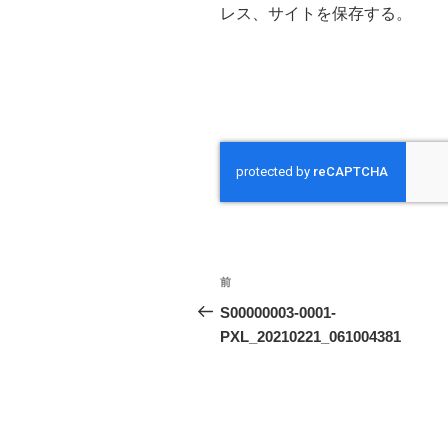
レス、サイトを保存する。
投
前
前
稿
の
S00000003-0001-
投
PXL_20210221_061004381
ナ
稿
ビ
ゲ