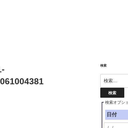
検索
-
検
061004381
索:
検索オプシ
日付