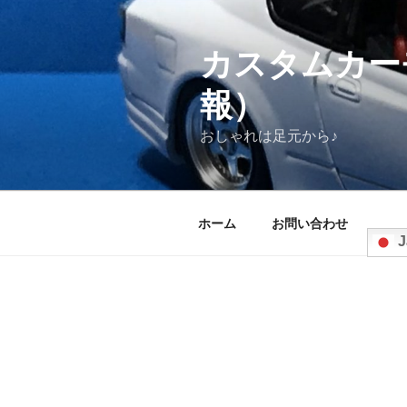
コ
ン
テ
カスタムカー
ン
報）
ツ
へ
おしゃれは足元から♪
ス
キ
ッ
プ
ホーム
お問い合わせ
J