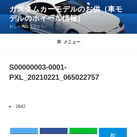
コ
カスタムカーモデルのお供（車モ
ン
デルのホイール情報）
テ
ン
おしゃれは足元から♪
ツ
へ
メニュー
ス
キ
ッ
S00000003-0001-
プ
PXL_20210221_065022757
2842