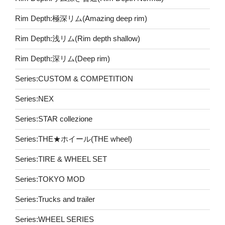
Rim Depth:極深リム(Amazing deep rim)
Rim Depth:浅リム(Rim depth shallow)
Rim Depth:深リム(Deep rim)
Series:CUSTOM & COMPETITION
Series:NEX
Series:STAR collezione
Series:THE★ホイール(THE wheel)
Series:TIRE & WHEEL SET
Series:TOKYO MOD
Series:Trucks and trailer
Series:WHEEL SERIES