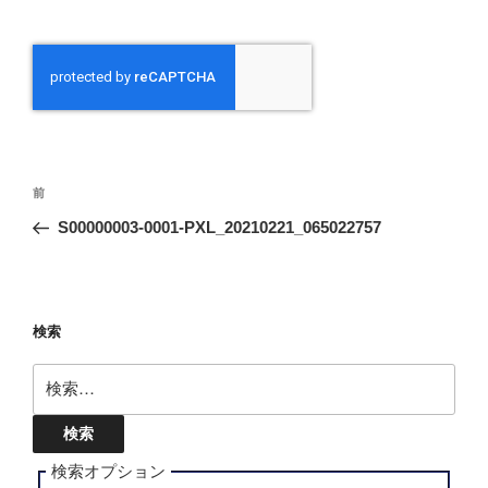
投
前
前
稿
の
S00000003-0001-PXL_20210221_065022757
ナ
投
ビ
稿
ゲ
ー
検索
シ
検
ョ
索:
ン
検索オプション