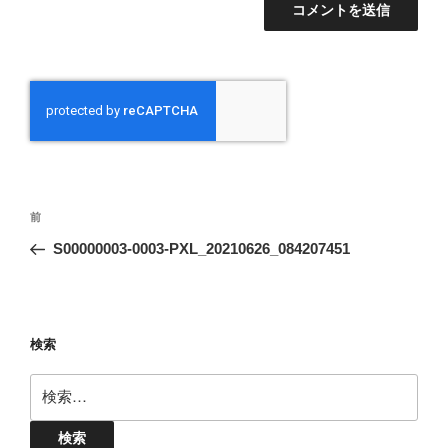
投
前
前
稿
の
S00000003-0003-PXL_20210626_084207451
ナ
投
ビ
稿
ゲ
ー
検索
シ
検
ョ
索:
ン