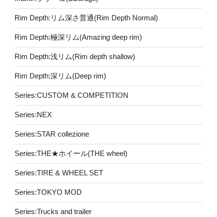
Rim Depth:リム深さ普通(Rim Depth Normal)
Rim Depth:極深リム(Amazing deep rim)
Rim Depth:浅リム(Rim depth shallow)
Rim Depth:深リム(Deep rim)
Series:CUSTOM & COMPETITION
Series:NEX
Series:STAR collezione
Series:THE★ホイール(THE wheel)
Series:TIRE & WHEEL SET
Series:TOKYO MOD
Series:Trucks and trailer