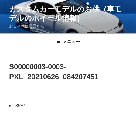
コ
カスタムカーモデルのお供（車モ
ン
デルのホイール情報）
テ
ン
おしゃれは足元から♪
ツ
へ
メニュー
ス
キ
ッ
S00000003-0003-
プ
PXL_20210626_084207451
3597