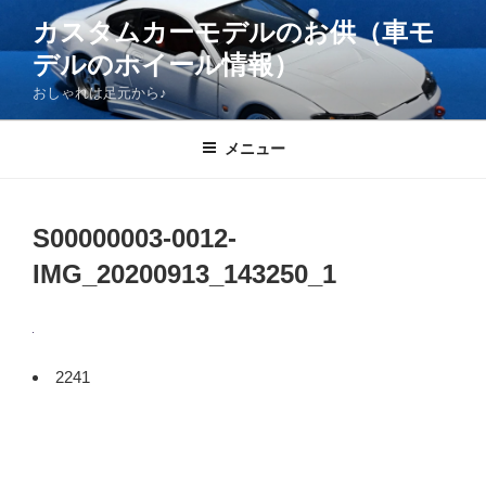
コ
カスタムカーモデルのお供（車モ
ン
デルのホイール情報）
テ
ン
おしゃれは足元から♪
ツ
へ
メニュー
ス
キ
ッ
S00000003-0012-
プ
IMG_20200913_143250_1
2241