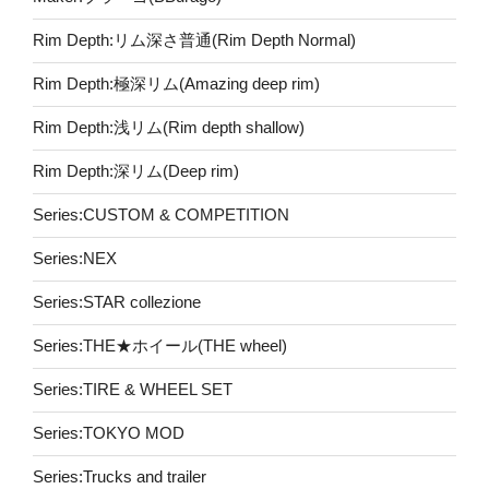
Rim Depth:リム深さ普通(Rim Depth Normal)
Rim Depth:極深リム(Amazing deep rim)
Rim Depth:浅リム(Rim depth shallow)
Rim Depth:深リム(Deep rim)
Series:CUSTOM & COMPETITION
Series:NEX
Series:STAR collezione
Series:THE★ホイール(THE wheel)
Series:TIRE & WHEEL SET
Series:TOKYO MOD
Series:Trucks and trailer