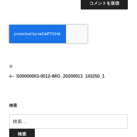
投
前
前
稿
の
S00000003-0012-IMG_20200913_143250_1
ナ
投
ビ
稿
ゲ
ー
検索
シ
検
ョ
索:
ン