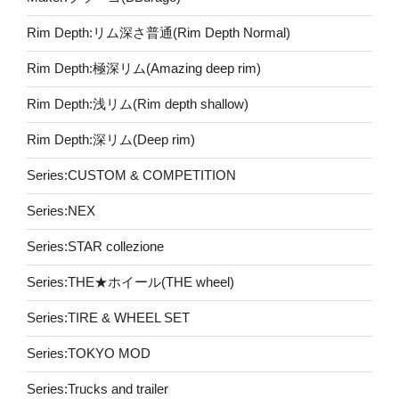
Rim Depth:リム深さ普通(Rim Depth Normal)
Rim Depth:極深リム(Amazing deep rim)
Rim Depth:浅リム(Rim depth shallow)
Rim Depth:深リム(Deep rim)
Series:CUSTOM & COMPETITION
Series:NEX
Series:STAR collezione
Series:THE★ホイール(THE wheel)
Series:TIRE & WHEEL SET
Series:TOKYO MOD
Series:Trucks and trailer