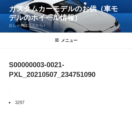
コ
カスタムカーモデルのお供（車モ
ン
デルのホイール情報）
テ
ン
おしゃれは足元から♪
ツ
へ
メニュー
ス
キ
ッ
S00000003-0021-
プ
PXL_20210507_234751090
3297