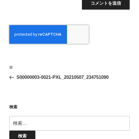
投
前
前
稿
の
S00000003-0021-PXL_20210507_234751090
ナ
投
ビ
稿
ゲ
ー
検索
シ
検
ョ
索:
ン