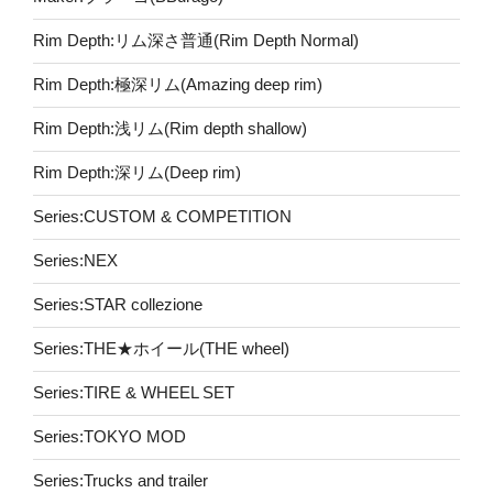
Rim Depth:リム深さ普通(Rim Depth Normal)
Rim Depth:極深リム(Amazing deep rim)
Rim Depth:浅リム(Rim depth shallow)
Rim Depth:深リム(Deep rim)
Series:CUSTOM & COMPETITION
Series:NEX
Series:STAR collezione
Series:THE★ホイール(THE wheel)
Series:TIRE & WHEEL SET
Series:TOKYO MOD
Series:Trucks and trailer