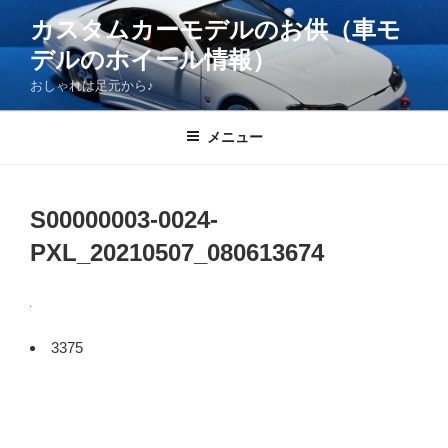
コ
カスタムカーモデルのお供（車モ
ン
デルのホイール情報）
テ
ン
おしゃれは足元から♪
ツ
へ
メニュー
ス
キ
ッ
S00000003-0024-
プ
PXL_20210507_080613674
3375