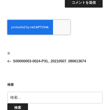
投
前
前
稿
の
S00000003-0024-PXL_20210507_080613674
ナ
投
ビ
稿
ゲ
ー
検索
シ
検
ョ
索:
ン