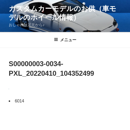
コ
カスタムカーモデルのお供（車モ
ン
デルのホイール情報）
テ
ン
おしゃれは足元から♪
ツ
へ
メニュー
ス
キ
ッ
S00000003-0034-
プ
PXL_20220410_104352499
6014