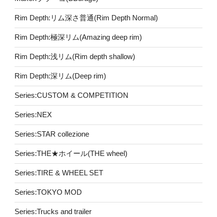
Rim Depth:リム深さ普通(Rim Depth Normal)
Rim Depth:極深リム(Amazing deep rim)
Rim Depth:浅リム(Rim depth shallow)
Rim Depth:深リム(Deep rim)
Series:CUSTOM & COMPETITION
Series:NEX
Series:STAR collezione
Series:THE★ホイール(THE wheel)
Series:TIRE & WHEEL SET
Series:TOKYO MOD
Series:Trucks and trailer