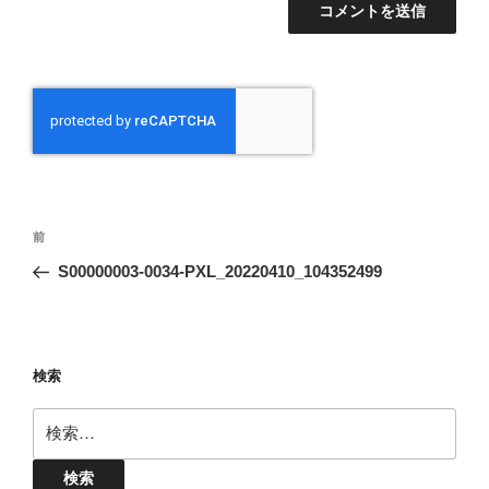
投
前
前
稿
の
S00000003-0034-PXL_20220410_104352499
ナ
投
ビ
稿
ゲ
ー
検索
シ
検
ョ
索:
ン