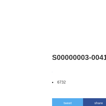
S00000003-004
6732
tweet
share