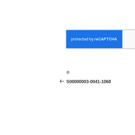
投
前
前
稿
の
S00000003-0041-1068
投
ナ
稿
ビ
ゲ
ー