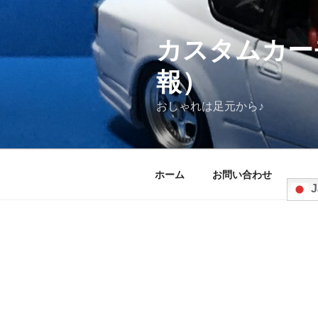
コ
ン
テ
カスタムカー
ン
報）
ツ
へ
おしゃれは足元から♪
ス
キ
ッ
プ
ホーム
お問い合わせ
J