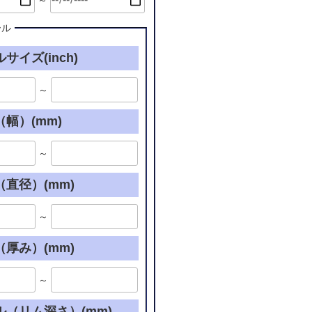
～
ール
サイズ(inch)
～
幅）(mm)
～
直径）(mm)
～
厚み）(mm)
～
ル（リム深さ）(mm)