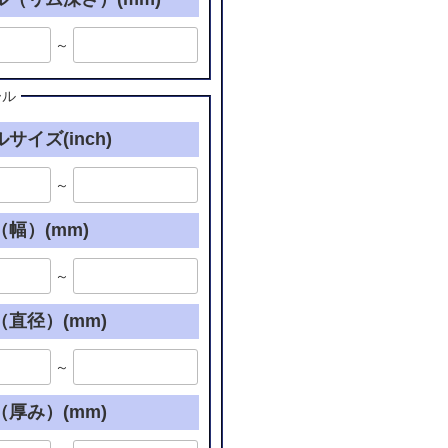
～
ール
サイズ(inch)
～
幅）(mm)
～
直径）(mm)
～
厚み）(mm)