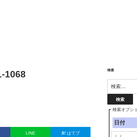
検索
1-1068
検
索:
検索オプシ
日付
LINE
はてブ