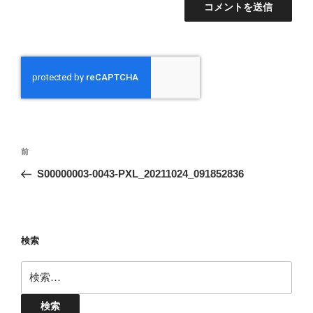
投
前
前
稿
の
S00000003-0043-PXL_20211024_091852836
ナ
投
ビ
稿
ゲ
ー
検索
シ
検
ョ
索:
ン