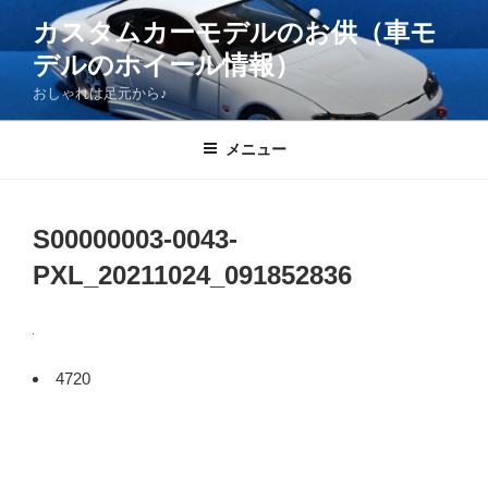
コ
カスタムカーモデルのお供（車モ
ン
デルのホイール情報）
テ
ン
おしゃれは足元から♪
ツ
へ
メニュー
ス
キ
ッ
S00000003-0043-
プ
PXL_20211024_091852836
4720