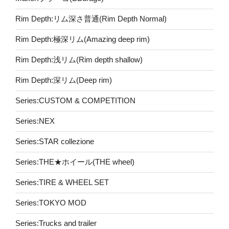
Rim Depth:リム深さ普通(Rim Depth Normal)
Rim Depth:極深リム(Amazing deep rim)
Rim Depth:浅リム(Rim depth shallow)
Rim Depth:深リム(Deep rim)
Series:CUSTOM & COMPETITION
Series:NEX
Series:STAR collezione
Series:THE★ホイール(THE wheel)
Series:TIRE & WHEEL SET
Series:TOKYO MOD
Series:Trucks and trailer