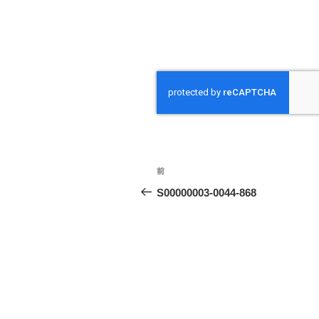
投
前
前
稿
の
S00000003-0044-868
投
ナ
稿
ビ
ゲ
ー