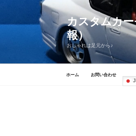
コ
ン
テ
カスタムカー
ン
報）
ツ
へ
おしゃれは足元から♪
ス
キ
ッ
プ
ホーム
お問い合わせ
J