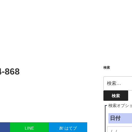
検索
4-868
検
索:
検索オプシ
日付
LINE
はてブ