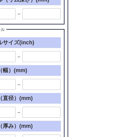
～
ール
サイズ(inch)
～
幅）(mm)
～
直径）(mm)
～
厚み）(mm)