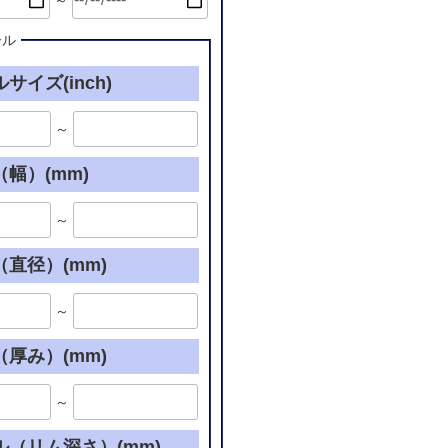
～
ール
サイズ(inch)
～
幅）(mm)
～
直径）(mm)
～
厚み）(mm)
～
ル（リム深さ）(mm)