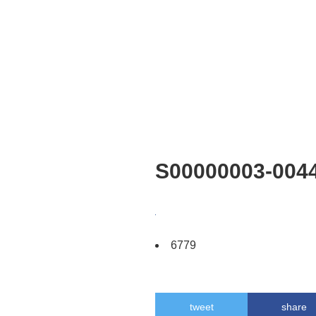
S00000003-004
6779
tweet
share