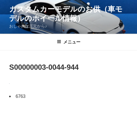
コ
カスタムカーモデルのお供（車モ
ン
デルのホイール情報）
テ
ン
おしゃれは足元から♪
ツ
へ
メニュー
ス
キ
ッ
S00000003-0044-944
プ
6763