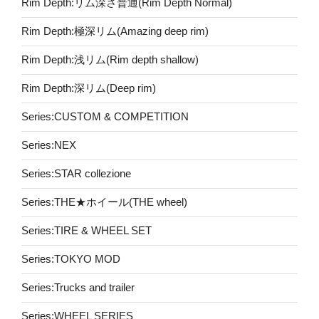
Rim Depth:リム深さ普通(Rim Depth Normal)
Rim Depth:極深リム(Amazing deep rim)
Rim Depth:浅リム(Rim depth shallow)
Rim Depth:深リム(Deep rim)
Series:CUSTOM & COMPETITION
Series:NEX
Series:STAR collezione
Series:THE★ホイール(THE wheel)
Series:TIRE & WHEEL SET
Series:TOKYO MOD
Series:Trucks and trailer
Series:WHEEL SERIES