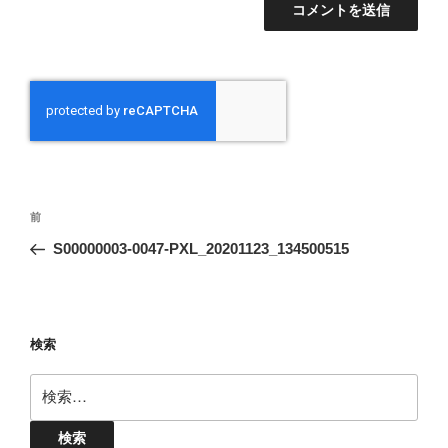
投
前
前
稿
の
S00000003-0047-PXL_20201123_134500515
ナ
投
ビ
稿
ゲ
ー
検索
シ
検
ョ
索:
ン