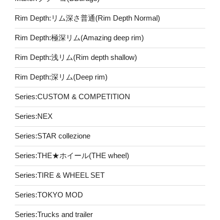
Rim Depth:リム深さ普通(Rim Depth Normal)
Rim Depth:極深リム(Amazing deep rim)
Rim Depth:浅リム(Rim depth shallow)
Rim Depth:深リム(Deep rim)
Series:CUSTOM & COMPETITION
Series:NEX
Series:STAR collezione
Series:THE★ホイール(THE wheel)
Series:TIRE & WHEEL SET
Series:TOKYO MOD
Series:Trucks and trailer