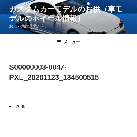
コ
カスタムカーモデルのお供（車モ
ン
デルのホイール情報）
テ
ン
おしゃれは足元から♪
ツ
へ
メニュー
ス
キ
ッ
S00000003-0047-
プ
PXL_20201123_134500515
2686