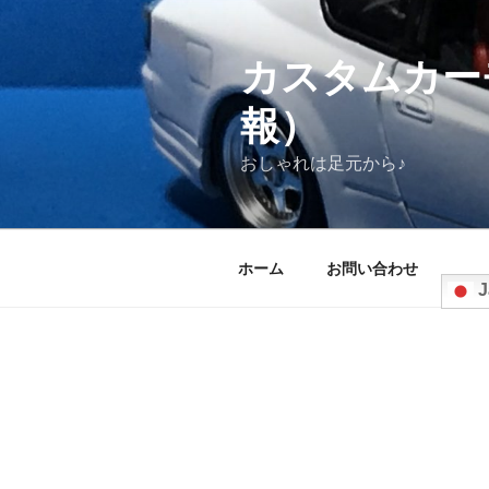
コ
ン
テ
カスタムカー
ン
報）
ツ
へ
おしゃれは足元から♪
ス
キ
ッ
プ
ホーム
お問い合わせ
J