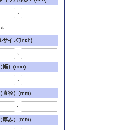
～
ール
サイズ(inch)
～
幅）(mm)
～
直径）(mm)
～
厚み）(mm)