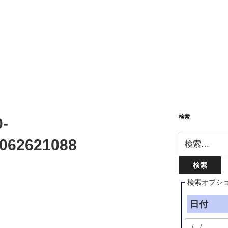
検索
-
検
062621088
索:
検索オプシ
日付