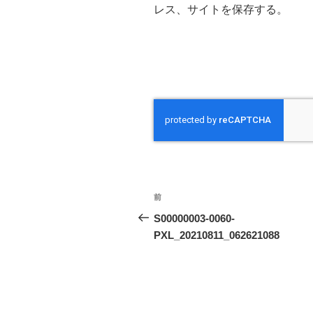
レス、サイトを保存する。
投
前
前
稿
の
S00000003-0060-
投
PXL_20210811_062621088
ナ
稿
ビ
ゲ