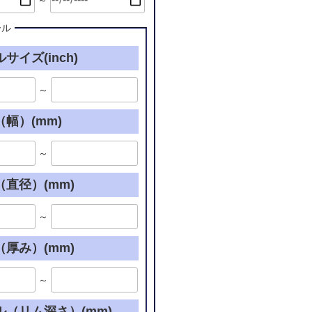
～
ール
サイズ(inch)
～
幅）(mm)
～
直径）(mm)
～
厚み）(mm)
～
ル（リム深さ）(mm)