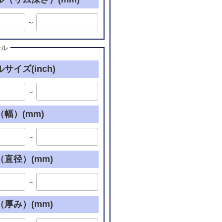
～
ール
サイズ(inch)
～
幅）(mm)
～
直径）(mm)
～
厚み）(mm)