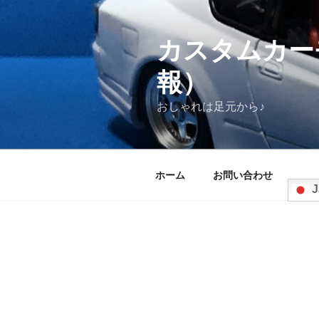
コ
ン
テ
カスタムカー
ン
報）
ツ
へ
おしゃれは足元から♪
ス
キ
ッ
プ
ホーム
お問い合わせ
J