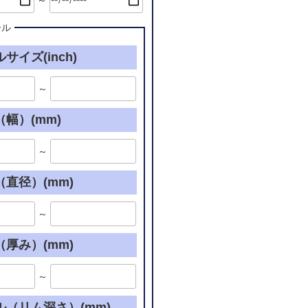
～
ール
サイズ(inch)
～
幅）(mm)
～
直径）(mm)
～
厚み）(mm)
～
ル（リム深さ）(mm)