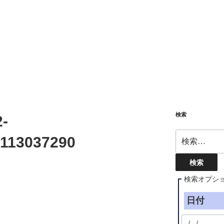
検索
-
検
113037290
索:
検索オプシ
日付