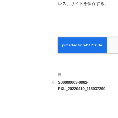
レス、サイトを保存する。
投
前
前
稿
の
S00000003-0062-
投
PXL_20220410_113037290
ナ
稿
ビ
ゲ