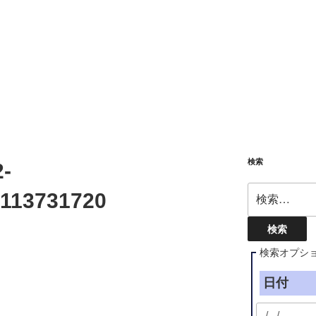
検索
-
検
113731720
索:
検索オプシ
日付