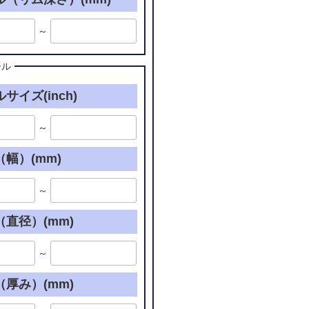
～
ール
サイズ(inch)
～
幅）(mm)
～
直径）(mm)
～
厚み）(mm)