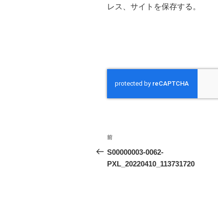
レス、サイトを保存する。
投
前
前
稿
の
S00000003-0062-
投
PXL_20220410_113731720
ナ
稿
ビ
ゲ