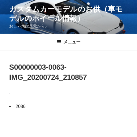
コ
カスタムカーモデルのお供（車モ
ン
デルのホイール情報）
テ
ン
おしゃれは足元から♪
ツ
へ
メニュー
ス
キ
ッ
S00000003-0063-
プ
IMG_20200724_210857
2086