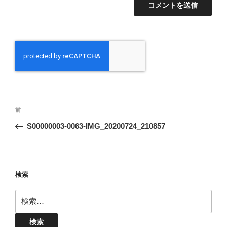
投
前
前
稿
の
S00000003-0063-IMG_20200724_210857
ナ
投
ビ
稿
ゲ
ー
検索
シ
検
ョ
索:
ン