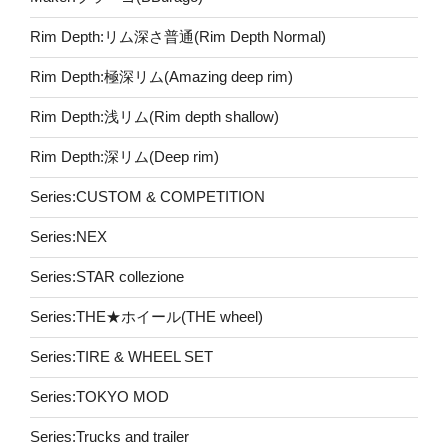
Rim Depth:リム深さ普通(Rim Depth Normal)
Rim Depth:極深リム(Amazing deep rim)
Rim Depth:浅リム(Rim depth shallow)
Rim Depth:深リム(Deep rim)
Series:CUSTOM & COMPETITION
Series:NEX
Series:STAR collezione
Series:THE★ホイール(THE wheel)
Series:TIRE & WHEEL SET
Series:TOKYO MOD
Series:Trucks and trailer