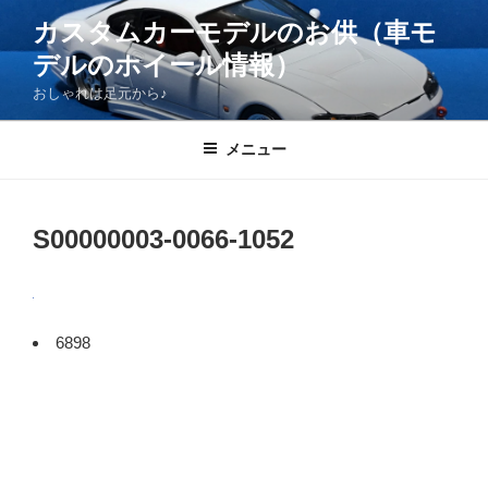
コ
カスタムカーモデルのお供（車モ
ン
デルのホイール情報）
テ
ン
おしゃれは足元から♪
ツ
へ
メニュー
ス
キ
ッ
S00000003-0066-1052
プ
6898