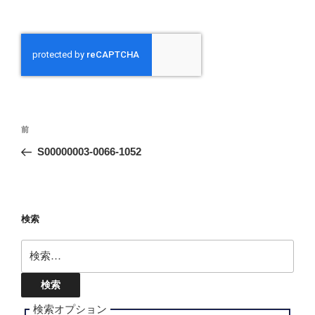
投
前
前
稿
の
S00000003-0066-1052
ナ
投
ビ
稿
ゲ
ー
検索
シ
検
ョ
索:
ン
検索オプション