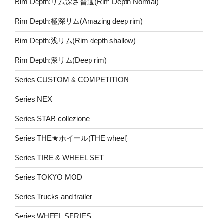
Rim Depth:リム深さ普通(Rim Depth Normal)
Rim Depth:極深リム(Amazing deep rim)
Rim Depth:浅リム(Rim depth shallow)
Rim Depth:深リム(Deep rim)
Series:CUSTOM & COMPETITION
Series:NEX
Series:STAR collezione
Series:THE★ホイール(THE wheel)
Series:TIRE & WHEEL SET
Series:TOKYO MOD
Series:Trucks and trailer
Series:WHEEL SERIES