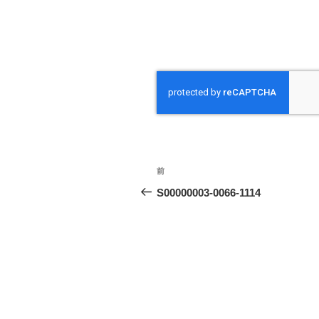
投
前
前
稿
の
S00000003-0066-1114
投
ナ
稿
ビ
ゲ
ー