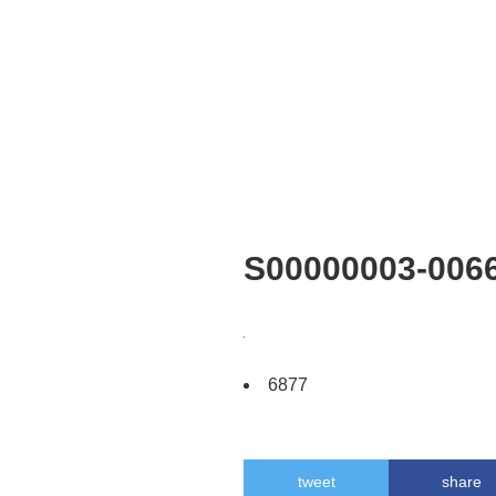
S00000003-0066
6877
tweet
share