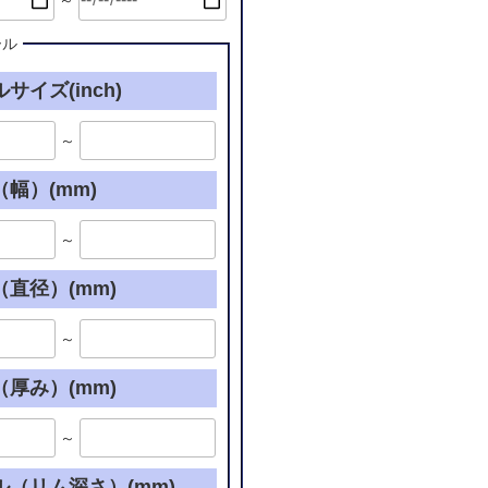
～
ール
サイズ(inch)
～
幅）(mm)
～
直径）(mm)
～
厚み）(mm)
～
ル（リム深さ）(mm)