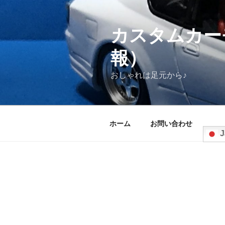
コ
ン
テ
カスタムカー
ン
報）
ツ
へ
おしゃれは足元から♪
ス
キ
ッ
プ
ホーム
お問い合わせ
J