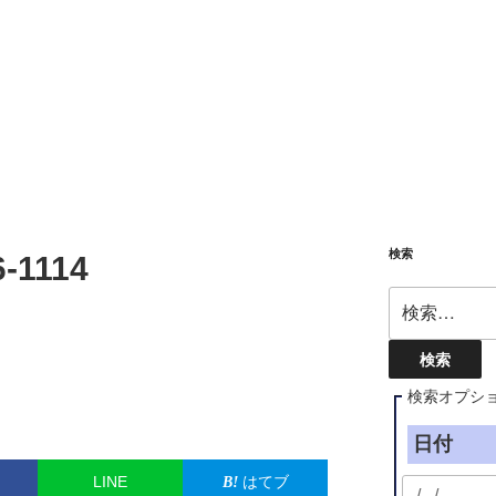
検索
-1114
検
索:
検索オプシ
日付
LINE
はてブ