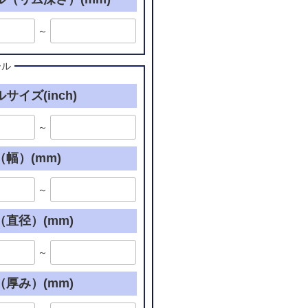
～
ール
サイズ(inch)
～
幅）(mm)
～
直径）(mm)
～
厚み）(mm)