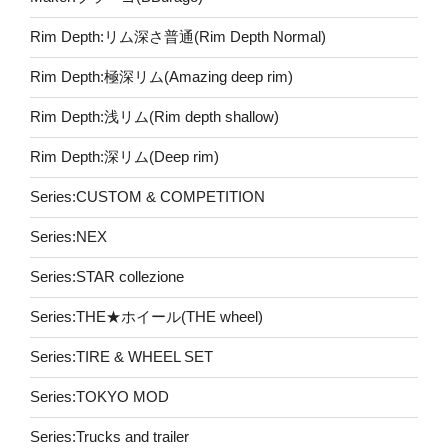
Rim Depth:リム深さ普通(Rim Depth Normal)
Rim Depth:極深リム(Amazing deep rim)
Rim Depth:浅リム(Rim depth shallow)
Rim Depth:深リム(Deep rim)
Series:CUSTOM & COMPETITION
Series:NEX
Series:STAR collezione
Series:THE★ホイール(THE wheel)
Series:TIRE & WHEEL SET
Series:TOKYO MOD
Series:Trucks and trailer