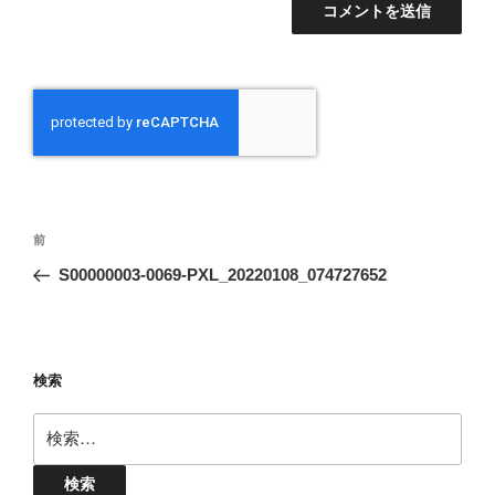
投
前
前
稿
の
S00000003-0069-PXL_20220108_074727652
ナ
投
ビ
稿
ゲ
ー
検索
シ
検
ョ
索:
ン