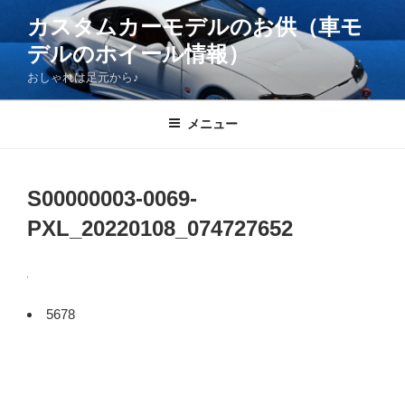
コ
カスタムカーモデルのお供（車モ
ン
デルのホイール情報）
テ
ン
おしゃれは足元から♪
ツ
へ
メニュー
ス
キ
ッ
S00000003-0069-
プ
PXL_20220108_074727652
5678